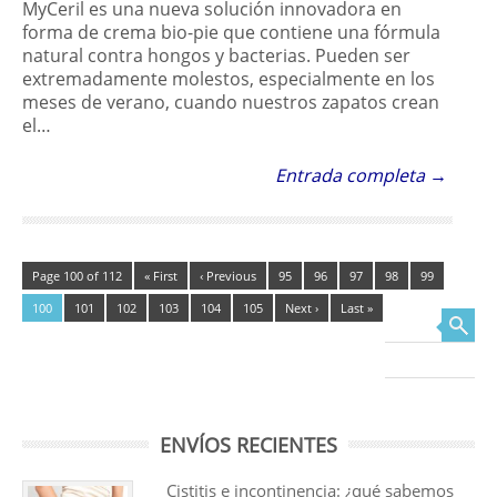
MyCeril es una nueva solución innovadora en
forma de crema bio-pie que contiene una fórmula
natural contra hongos y bacterias. Pueden ser
extremadamente molestos, especialmente en los
meses de verano, cuando nuestros zapatos crean
el…
Entrada completa →
Page 100 of 112
« First
‹ Previous
95
96
97
98
99
100
101
102
103
104
105
Next ›
Last »
Buscar
ENVÍOS RECIENTES
Cistitis e incontinencia: ¿qué sabemos