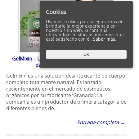
Cookies
Usamos cookies para asegurarnos de
brindarle la mejor experiencia en
nuestro sitio web. Si continúa
utilizando este sitio, asumiremos que
está satisfecho con él.
Saber más.
OK
GelMixin – Una manera orgánica de limpiar los
parásitos fuera del cuerpo
Gelmixin es una solución desintoxicante de cuerpo
completo totalmente natural. Es lanzado
recientemente en el mercado de cosméticos
orgánicos por su fabricante ‘Granada’. La
compañía es un productor de primera categoría de
diferentes bienes de…
Entrada completa →