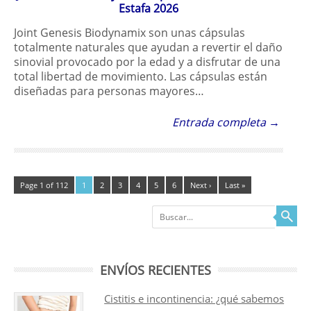
Estafa 2026
Joint Genesis Biodynamix son unas cápsulas
totalmente naturales que ayudan a revertir el daño
sinovial provocado por la edad y a disfrutar de una
total libertad de movimiento. Las cápsulas están
diseñadas para personas mayores…
Entrada completa →
Page 1 of 112
1
2
3
4
5
6
Next ›
Last »
Buscar
ENVÍOS RECIENTES
Cistitis e incontinencia: ¿qué sabemos