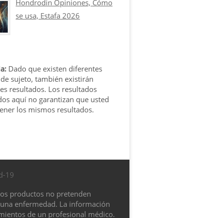
Hondrodin Opiniones, Cómo
se usa, Estafa 2026
a:
Dado que existen diferentes
 de sujeto, también existirán
tes resultados. Los resultados
os aquí no garantizan que usted
tener los mismos resultados.
d-19
tos productos no pretenden
nguna enfermedad. La información
amientos de un profesional médico.