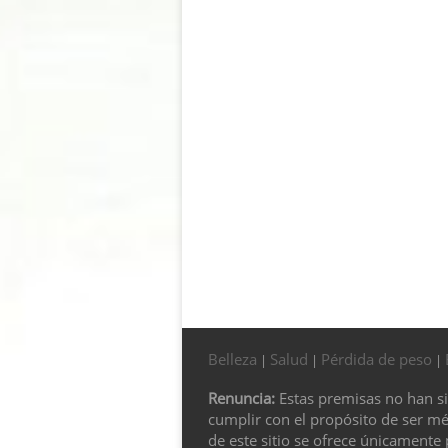
Belleza
Salud
Pérdida de peso
|
|
|
Renuncia:
Estas premisas no han s
cumplir con el propósito de ser m
de este sitio se ofrece únicamente