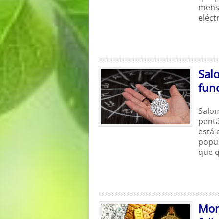
mensu
eléct
Sal
fun
Salom
pentá
está 
popul
que q
Mone