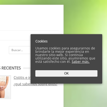
Cookies
Usamos cookies para asegurarnos de
brindarle la mejor experiencia en
nuestro sitio web. Si continúa
utilizando este sitio, asumiremos que
está satisfecho con él.
Saber más.
 RECIENTES
OK
Cistitis e incontinencia:
¿qué sabemos sobre ellos?