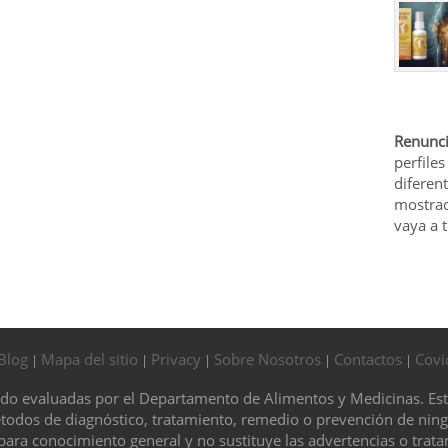
Renunci
perfiles
diferen
mostrad
vaya a 
Blog
Mapa del sitio
Privacy
Sobre Nosotros
Contactos
Covi
|
|
|
|
|
ido evaluadas por el Departamento de Alimentos y Medicinas. Es
étodos de diagnóstico, tratamiento, remedio o prevención de ni
 para conocimiento general y no sustituye las advertencias o trat