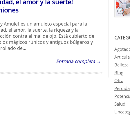
cidad, el amor y la suerte!
niones
 Amulet es un amuleto especial para la
dad, el amor, la suerte, la riqueza y la
cción contra el mal de ojo. Está cubierto de
CATEG
los mágicos rúnicos y antiguos búlgaros y
rollado de…
Agotad
Articul
Entrada completa →
Belleza
Blog
Otra
Pérdida
Potenci
Salud
Uncateg