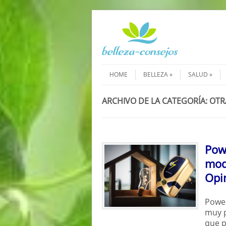
Saltar al contenido
Menú
HOME
BELLEZA
SALUD
ARCHIVO DE LA CATEGORÍA:
OTR
Powe
mod
Opi
Power
muy p
que p