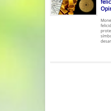
feli
Opi
Money
felici
prote
símbo
desar