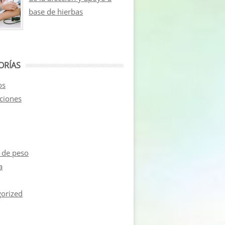
base de hierbas
ORÍAS
os
aciones
 de peso
a
orized