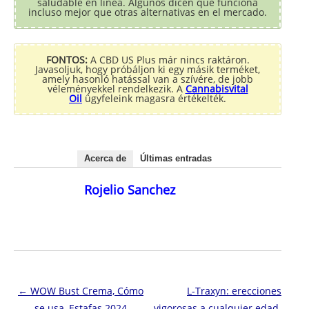
saludable en línea. Algunos dicen que funciona
incluso mejor que otras alternativas en el mercado.
FONTOS:
A CBD US Plus már nincs raktáron.
Javasoljuk, hogy próbáljon ki egy másik terméket,
amely hasonló hatással van a szívére, de jobb
véleményekkel rendelkezik. A
Cannabisvital
Oil
ügyfeleink magasra értékelték.
Acerca de
Últimas entradas
Rojelio Sanchez
Navegación de entradas
←
WOW Bust Crema, Cómo
L-Traxyn: erecciones
se usa, Estafas 2024
vigorosas a cualquier edad.