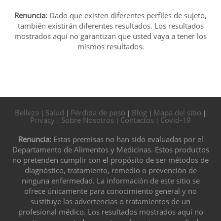
Renuncia:
Dado que existen diferentes perfiles de sujeto,
también existirán diferentes resultados. Los resultados
mostrados aquí no garantizan que usted vaya a tener los
mismos resultados.
Belleza
Salud
Pérdida de peso
Blog
Mapa del sitio
|
|
|
|
|
Privacy
Sobre Nosotros
Contactos
Covid-19
|
|
|
Renuncia:
Estas premisas no han sido evaluadas por el
Departamento de Alimentos y Medicinas. Estos productos
no pretenden cumplir con el propósito de ser métodos de
diagnóstico, tratamiento, remedio o prevención de
ninguna enfermedad. La información de este sitio se
ofrece únicamente para conocimiento general y no
sustituye las advertencias o tratamientos de un
profesional médico. Los resultados mostrados aquí no