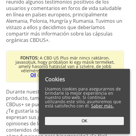
reunido algunos testimonios positivos de los
usuarios y comentarios en foros de vida saludable
en línea en países europeos, principalmente
Alemania, Polonia, Hungría y Rumania. Tuvimos un
vistazo a ellos y decidimos que deberíamos
compartir más información sobre las cápsulas
orgánicas CBDUS+.
FONTOS:
A CBD US Plus már nincs raktáron.
Javasoljuk, hogy próbáljon ki egy másik terméket,
amely hasonló hatással van a szívére, de jobb
véleményekkel rendelkezik. A
Cannabisvital
Oil
ügyfeleink magasra értékelték.
Cookies
Usamos cookies para asegurarnos de
Durante nuestra investigación detallada sobre el
brindarle la mejor experiencia en
nuestro sitio web. Si continúa
producto, también descubrimos cómo las cápsulas
utilizando este sitio, asumiremos que
CBDus+ se pueden comprar a un precio asequible.
está satisfecho con él.
Saber más.
¿Te gustaría saber cómo? ¿Por qué los usuarios
expresan sus gustos y buenas impresiones en los
OK
opiniones de los usuarios? ¿Cuáles son los
contenidos de las cápsulas orgánicas CBDUS+ y