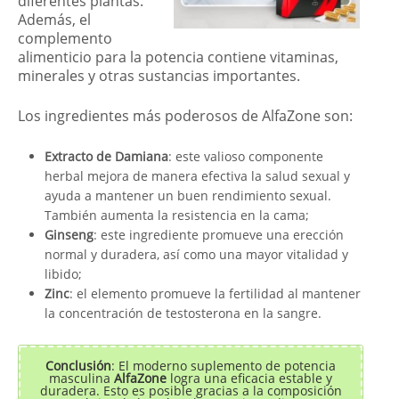
diferentes plantas.
Además, el
complemento
alimenticio para la potencia contiene vitaminas,
minerales y otras sustancias importantes.
Los ingredientes más poderosos de AlfaZone son:
Extracto de Damiana
: este valioso componente
herbal mejora de manera efectiva la salud sexual y
ayuda a mantener un buen rendimiento sexual.
También aumenta la resistencia en la cama;
Ginseng
: este ingrediente promueve una erección
normal y duradera, así como una mayor vitalidad y
libido;
Zinc
: el elemento promueve la fertilidad al mantener
la concentración de testosterona en la sangre.
Conclusión
: El moderno suplemento de potencia
masculina
AlfaZone
logra una eficacia estable y
duradera. Esto es posible gracias a la composición