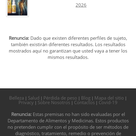
2026
Renuncia:
Dado que existen diferentes perfiles de sujeto,
también existirán diferentes resultados. Los resultados
mostrados aquí no garantizan que usted vaya a tener los
mismos resultados.
Belleza
Salud
Pérdida de peso
Blog
Mapa del sitio
|
|
|
|
|
Privacy
Sobre Nosotros
Contactos
Covid-19
|
|
|
Renuncia:
Estas premisas no han sido evaluadas por el
Departamento de Alimentos y Medicinas. Estos productos
no pretenden cumplir con el propósito de ser métodos de
diagnóstico, tratamiento, remedio o prevención de