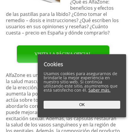
¿Qué es AlfaZone:
beneficios y efectos
de las pastillas para la libido? ¿Cómo tomar el
remedio – dosis e instrucciones? ¿Qué escriben los
usuarios en sus opiniones y reseñas? ¿Cuánto
cuesta – precio en España y dónde comprarlo?
VISITA LA PÁGINA OFICIAL
Cookies
Usamos cookies para asegurarnos de
AlfaZone es un complejo confiable y completo para
brindarle la mejor experiencia en
la salud masculina, la libido estable y el aumento
nuestro sitio web. Si continúa
utilizando este sitio, asumiremos que
de la erección. El suplemento original no solo
está satisfecho con él.
Saber más.
aumenta la potencia sexual sino que también
actúa sobre todo el sistema reproductivo al
OK
abordarlo correctamente. Es por eso que AlfaZone
puede mejorar la transmisibilidad de las señales de
excitación sexual. Además, las cápsulas restauran
la salud de los vasos sanguíneos y en la región de
los genitales. Además, la composición del producto