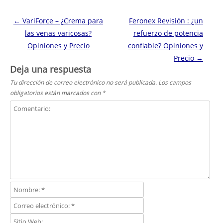
Navegación de entradas
←
VariForce – ¿Crema para
Feronex Revisión : ¿un
las venas varicosas?
refuerzo de potencia
Opiniones y Precio
confiable? Opiniones y
Precio
→
Deja una respuesta
Tu dirección de correo electrónico no será publicada.
Los campos
obligatorios están marcados con
*