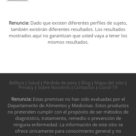
Renuncia:
Dado que existen diferentes perfiles de sujeto,
también existirán diferentes resultados. Los resultados
mostrados aquí no garantizan que usted vaya a tener los
mismos resultados.
Belleza
Salud
Pérdida de peso
Blog
Mapa del sitio
|
|
|
|
|
Privacy
Sobre Nosotros
Contactos
Covid-19
|
|
|
Renuncia:
Estas premisas no han sido evaluadas por el
Departamento de Alimentos y Medicinas. Estos productos
no pretenden cumplir con el propósito de ser métodos de
diagnóstico, tratamiento, remedio o prevención de
ninguna enfermedad. La información de este sitio se
ofrece únicamente para conocimiento general y no