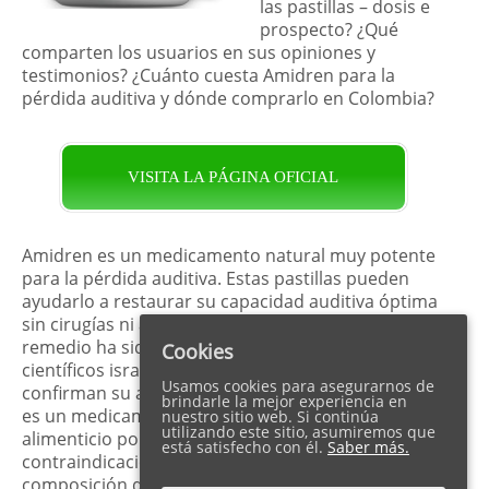
las pastillas – dosis e
prospecto? ¿Qué
comparten los usuarios en sus opiniones y
testimonios? ¿Cuánto cuesta Amidren para la
pérdida auditiva y dónde comprarlo en Colombia?
VISITA LA PÁGINA OFICIAL
Amidren es un medicamento natural muy potente
para la pérdida auditiva. Estas pastillas pueden
ayudarlo a restaurar su capacidad auditiva óptima
sin cirugías ni audífonos. La fórmula patentada del
remedio ha sido desarrollada por los mejores
Cookies
científicos israelíes. Numerosas encuestas
Usamos cookies para asegurarnos de
confirman su alta eficiencia. Además, Amidren no
brindarle la mejor experiencia en
es un medicamento sino un complemento
nuestro sitio web. Si continúa
utilizando este sitio, asumiremos que
alimenticio por lo que no desencadena
está satisfecho con él.
Saber más.
contraindicaciones ni problemas de salud. La
composición del complejo consta de ingredientes