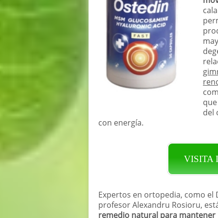
cala
perm
pro
may
dege
rela
gim
rend
com
que
del 
con energía.
VISITA
Expertos en ortopedia, como el D
profesor Alexandru Rosioru, es
remedio natural para mantener la