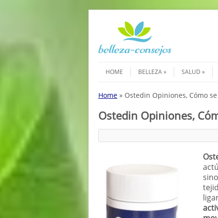
Saltar al contenido
Menú
HOME
BELLEZA
SALUD
Home
»
Ostedin Opiniones, Cómo se 
Ostedin Opiniones, Cóm
Ost
actú
sino
teji
lig
acti
movi