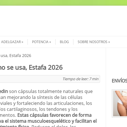
ADELGAZAR
POTENCIA
BLOG
SOBRE NOSOTROS
usa, Estafa 2026
Buscar
o se usa, Estafa 2026
Tiempo de leer:
7
min
ENVÍOS
edin
son cápsulas totalmente naturales que
an mejorando la síntesis de las células
viales y fortaleciendo las articulaciones, los
dos cartilaginosos, los tendones y los
amentos.
Estas cápsulas favorecen de forma
va el sistema musculoesquelético y facilitan el
miento físico.
Reducen el dolor, los