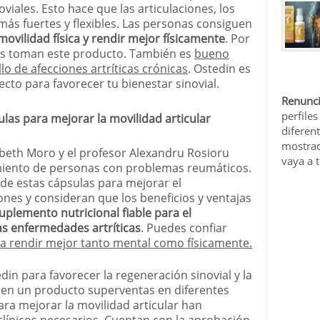
oviales. Esto hace que las articulaciones, los
ás fuertes y flexibles. Las personas consiguen
ovilidad física y rendir mejor físicamente
. Por
ess toman este producto. También es
bueno
llo de afecciones artríticas crónicas
. Ostedin es
cto para favorecer tu bienestar sinovial.
Renunci
perfiles
ulas para mejorar la movilidad articular
diferen
mostrad
sabeth Moro y el profesor Alexandru Rosioru
vaya a 
amiento de personas con problemas reumáticos.
de estas cápsulas para mejorar el
ones y consideran que los beneficios y ventajas
uplemento nutricional fiable para el
as enfermedades artríticas
. Puedes confiar
a rendir mejor tanto mental como físicamente.
din para favorecer la regeneración sinovial y la
n en un producto superventas en diferentes
ra mejorar la movilidad articular han
clínicos necesarios. Cuentan con la aprobación