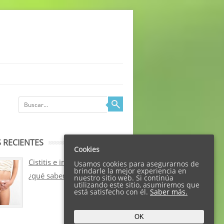
 RECIENTES
Cookies
Cistitis e incontinencia:
Usamos cookies para asegurarnos de
brindarle la mejor experiencia en
¿qué sabemos sobre ellos?
nuestro sitio web. Si continúa
utilizando este sitio, asumiremos que
está satisfecho con él.
Saber más.
OK