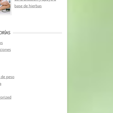
base de hierbas
ORÍAS
os
aciones
 de peso
a
orized