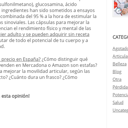
sulfonilmetano), glucosamina, ácido
s ingredientes han sido sometidos a ensayos
a combinada del 95 % a la hora de estimular la
as sinoviales. Las cápsulas para mejorar la
cian el rendimiento físico y mental de las
ier adulto y se pueden adquirir sin receta
CATEG
utar de todo el potencial de tu cuerpo y a
ad.
Agotad
Articul
 precio en España?
¿Cómo distinguir qué
Belleza
e venden en Mercadona o Amazon son estafas?
mejorar la movilidad articular, según las
Blog
ecto? ¿Cuánto dura un frasco? ¿Cómo
Otra
Pérdida
Potenci
esta opinión!
Salud
Uncateg