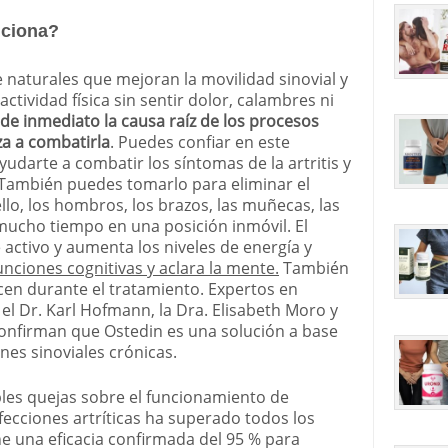
nciona?
 naturales que mejoran la movilidad sinovial y
actividad física sin sentir dolor, calambres ni
 de inmediato la causa raíz de los procesos
za a combatirla
. Puedes confiar en este
darte a combatir los síntomas de la artritis y
 También puedes tomarlo para eliminar el
llo, los hombros, los brazos, las muñecas, las
r mucho tiempo en una posición inmóvil. El
activo y aumenta los niveles de energía y
nciones cognitivas y aclara la mente.
También
cen durante el tratamiento. Expertos en
l Dr. Karl Hofmann, la Dra. Elisabeth Moro y
confirman que Ostedin es una solución a base
nes sinoviales crónicas.
les quejas sobre el funcionamiento de
fecciones artríticas ha superado todos los
ne una eficacia confirmada del 95 % para