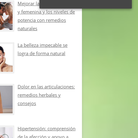
Mejorar la libido masculina
y femenina y los niveles de
potencia con remedios
naturales
La belleza impecable se
logra de forma natural
Dolor en las articulaciones:
remedios herbales y
consejos
Hipertensión: comprensión
de la afección y apoyo a