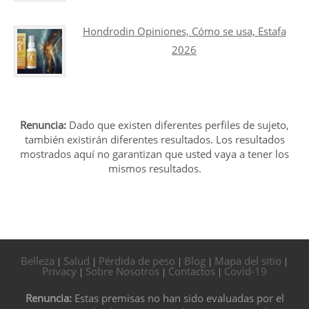
Hondrodin Opiniones, Cómo se usa, Estafa
2026
Renuncia:
Dado que existen diferentes perfiles de sujeto,
también existirán diferentes resultados. Los resultados
mostrados aquí no garantizan que usted vaya a tener los
mismos resultados.
Belleza
Salud
Pérdida de peso
Blog
Mapa del sitio
|
|
|
|
|
Privacy
Sobre Nosotros
Contactos
Covid-19
|
|
|
Renuncia:
Estas premisas no han sido evaluadas por el