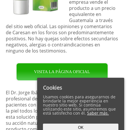
empresa vende el
producto a un precio
equivalente en
Guatemala a través
del sitio web oficial. Las opiniones y comentarios
de Caresan en los foros son predominantemente
positivos. No hay quejas sobre efectos secundarios
negativos, alergias o contraindicaciones en
ninguno de los testimonios.
VISITA LA PÁGINA OFICIAL
Cookies
El Dr. Jorge Ibáñez Serrano es dermatólogo
Usamos cookies para asegurarnos de
profesional desde hace más de 30 años. Él trata a
brindarle la mejor experiencia en
pacientes con diferentes tipos de enfermedades de
nuestro sitio web. Si continúa
utilizando este sitio, asumiremos que
la piel todos los días. Lo que le hace recomendarles
está satisfecho con él.
Saber más.
esta solución perfecta para el cuidado de la piel es
su acción natural. El ungüento Caresan es un
OK
producto complejo que rejuvenece y regenera