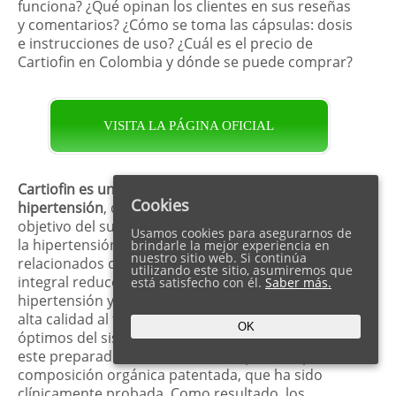
funciona? ¿Qué opinan los clientes en sus reseñas
y comentarios? ¿Cómo se toma las cápsulas: dosis
e instrucciones de uso? ¿Cuál es el precio de
Cartiofin en Colombia y dónde se puede comprar?
VISITA LA PÁGINA OFICIAL
Cartiofin es una solución natural para la
Cookies
hipertensión
, desarrollada en forma de cápsulas. El
objetivo del suplemento es mitigar los síntomas de
Usamos cookies para asegurarnos de
la hipertensión y neutralizar los problemas
brindarle la mejor experiencia en
nuestro sitio web. Si continúa
relacionados con la presión arterial. Esta fórmula
utilizando este sitio, asumiremos que
integral reduce eficazmente los niveles de
está satisfecho con él.
Saber más.
hipertensión y promueve una atención sanitaria de
alta calidad al favorecer el estado y la funcionalidad
OK
óptimos del sistema cardiovascular. La eficacia de
este preparado avanzado está respaldada por su
composición orgánica patentada, que ha sido
clínicamente probada. Como resultado, los