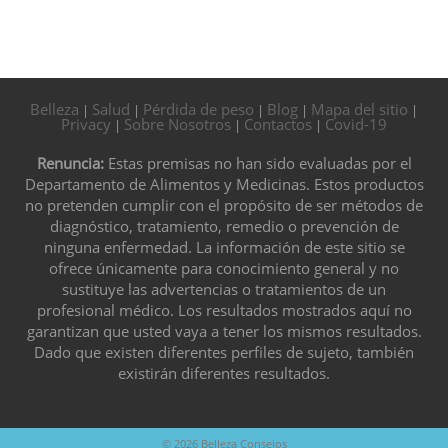
Belleza
Salud
Pérdida de peso
Blog
Mapa del sitio
|
|
|
|
|
Privacy
Sobre Nosotros
Contactos
Covid-19
|
|
|
Renuncia:
Estas premisas no han sido evaluadas por el
Departamento de Alimentos y Medicinas. Estos productos
no pretenden cumplir con el propósito de ser métodos de
diagnóstico, tratamiento, remedio o prevención de
ninguna enfermedad. La información de este sitio se
ofrece únicamente para conocimiento general y no
sustituye las advertencias o tratamientos de un
profesional médico. Los resultados mostrados aquí no
garantizan que usted vaya a tener los mismos resultados.
Dado que existen diferentes perfiles de sujeto, también
existirán diferentes resultados.
© 2026
Belleza Consejos