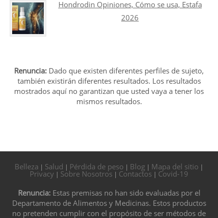
Hondrodin Opiniones, Cómo se usa, Estafa
2026
Renuncia:
Dado que existen diferentes perfiles de sujeto,
también existirán diferentes resultados. Los resultados
mostrados aquí no garantizan que usted vaya a tener los
mismos resultados.
Belleza
Salud
Pérdida de peso
Blog
Mapa del sitio
|
|
|
|
|
Privacy
Sobre Nosotros
Contactos
Covid-19
|
|
|
Renuncia:
Estas premisas no han sido evaluadas por el
Departamento de Alimentos y Medicinas. Estos productos
no pretenden cumplir con el propósito de ser métodos de