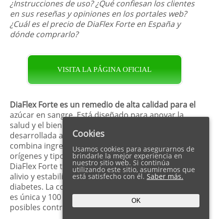
¿Instrucciones de uso? ¿Qué confiesan los clientes
en sus reseñas y opiniones en los portales web?
¿Cuál es el precio de DiaFlex Forte en España y
dónde comprarlo?
VISITA LA PÁGINA OFICIAL
DiaFlex Forte es un remedio de alta calidad para el
azúcar en sangre. Está diseñado para apoyar la
salud y el bienestar general. Su fórmula única,
Cookies
desarrollada a través de una extensa investigación,
combina ingredientes naturales de diversos
Usamos cookies para asegurarnos de
orígenes y tipos. Disponible en forma de cápsulas,
brindarle la mejor experiencia en
nuestro sitio web. Si continúa
DiaFlex Forte tiene como objetivo proporcionar
utilizando este sitio, asumiremos que
alivio y estabilizar la condición de quienes padecen
está satisfecho con él.
Saber más.
diabetes. La composición exclusiva del preparado
es única y 100 % orgánica, lo que lo hace libre de
OK
posibles contraindicaciones.