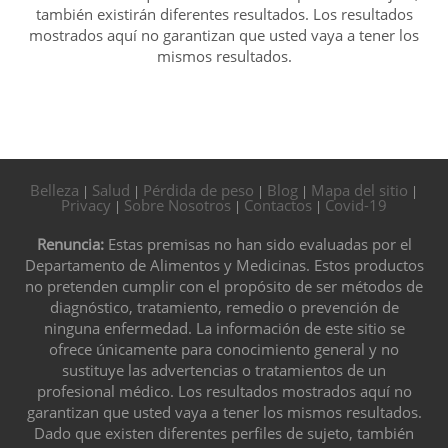
también existirán diferentes resultados. Los resultados
mostrados aquí no garantizan que usted vaya a tener los
mismos resultados.
Belleza
Salud
Pérdida de peso
Blog
Mapa del sitio
|
|
|
|
|
Privacy
Sobre Nosotros
Contactos
Covid-19
|
|
|
Renuncia:
Estas premisas no han sido evaluadas por el
Departamento de Alimentos y Medicinas. Estos productos
no pretenden cumplir con el propósito de ser métodos de
diagnóstico, tratamiento, remedio o prevención de
ninguna enfermedad. La información de este sitio se
ofrece únicamente para conocimiento general y no
sustituye las advertencias o tratamientos de un
profesional médico. Los resultados mostrados aquí no
garantizan que usted vaya a tener los mismos resultados.
Dado que existen diferentes perfiles de sujeto, también