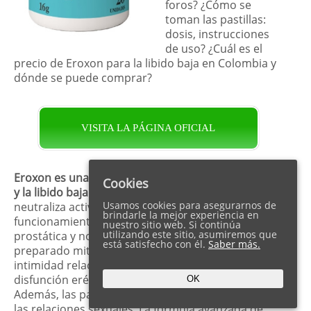
foros? ¿Cómo se
toman las pastillas:
dosis, instrucciones
de uso? ¿Cuál es el
precio de Eroxon para la libido baja en Colombia y
dónde se puede comprar?
VISITA LA PÁGINA OFICIAL
Eroxon es una solución especial para la prostatitis
Cookies
y la libido baja en los hombres.
El complejo
Usamos cookies para asegurarnos de
neutraliza activamente la inflamación, restaura el
brindarle la mejor experiencia en
funcionamiento adecuado de la glándula
nuestro sitio web. Si continúa
utilizando este sitio, asumiremos que
prostática y normaliza la micción. Por otro lado, el
está satisfecho con él.
Saber más.
preparado mitiga con éxito los problemas de
intimidad relacionados con la libido baja, la
disfunción eréctil, la eyaculación precoz, etc.
OK
Además, las pastillas aumentan el placer durante
las relaciones sexuales. La fórmula avanzada de