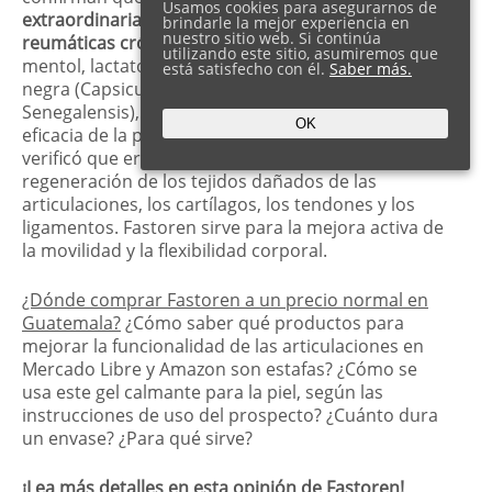
Usamos cookies para asegurarnos de
extraordinaria para las dolencias artríticas y
brindarle la mejor experiencia en
nuestro sitio web. Si continúa
reumáticas crónicas
. Su composición incluye
utilizando este sitio, asumiremos que
mentol, lactato de alcanfor, vitamina A, pimienta
está satisfecho con él.
Saber más.
negra (Capsicum Annuum), seta negra (Maytenus
Senegalensis), cera de abejas y árnica montana. La
OK
eficacia de la pomada se investigó a fondo y se
verificó que era del 93 % para la mejora de la
regeneración de los tejidos dañados de las
articulaciones, los cartílagos, los tendones y los
ligamentos. Fastoren sirve para la mejora activa de
la movilidad y la flexibilidad corporal.
¿Dónde comprar Fastoren a un precio normal en
Guatemala?
¿Cómo saber qué productos para
mejorar la funcionalidad de las articulaciones en
Mercado Libre y Amazon son estafas? ¿Cómo se
usa este gel calmante para la piel, según las
instrucciones de uso del prospecto? ¿Cuánto dura
un envase? ¿Para qué sirve?
¡Lea más detalles en esta opinión de Fastoren!