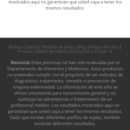
mostrados aquí no garantizan que usted vaya a tener los
mismos resultados.
Belleza
Salud
Pérdida de peso
Blog
Mapa del sitio
|
|
|
|
|
Privacy
Sobre Nosotros
Contactos
Covid-19
|
|
|
Renuncia:
Estas premisas no han sido evaluadas por el
Departamento de Alimentos y Medicinas. Estos productos
no pretenden cumplir con el propósito de ser métodos de
diagnóstico, tratamiento, remedio o prevención de
ninguna enfermedad. La información de este sitio se
ofrece únicamente para conocimiento general y no
sustituye las advertencias o tratamientos de un
profesional médico. Los resultados mostrados aquí no
garantizan que usted vaya a tener los mismos resultados.
Dado que existen diferentes perfiles de sujeto, también
existirán diferentes resultados.