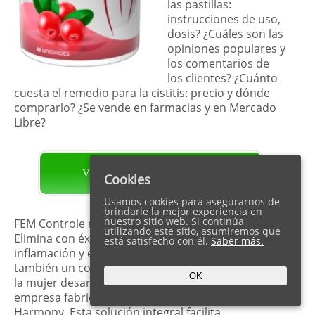
las pastillas:
instrucciones de uso,
dosis? ¿Cuáles son las
opiniones populares y
los comentarios de
los clientes? ¿Cuánto
cuesta el remedio para la cistitis: precio y dónde
comprarlo? ¿Se vende en farmacias y en Mercado
Libre?
VISITA LA PÁGINA OFICIAL
Cookies
Usamos cookies para asegurarnos de
brindarle la mejor experiencia en
nuestro sitio web. Si continúa
FEM Controle es un remedio natural para la cistitis.
utilizando este sitio, asumiremos que
Elimina con éxito y de forma permanente la
está satisfecho con él.
Saber más.
inflamación y el dolor al orinar. El producto es
también un complemento especial para la salud de
OK
la mujer desarrollado en forma de pastillas. La
empresa fabricante del producto se llama
Harmony. Esta solución integral facilita