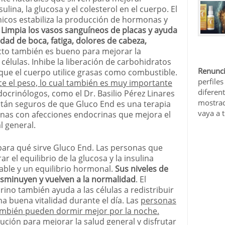
sulina, la glucosa y el colesterol en el cuerpo. El
nicos estabiliza la producción de hormonas y
.
Limpia los vasos sanguíneos de placas y ayuda
ad de boca, fatiga, dolores de cabeza,
ucto también es bueno para mejorar la
 células. Inhibe la liberación de carbohidratos
Renunci
que el cuerpo utilice grasas como combustible.
perfiles
ce el peso, lo cual también es muy importante
diferen
ocrinólogos, como el Dr. Basilio Pérez Linares
mostrad
stán seguros de que Gluco End es una terapia
vaya a 
as con afecciones endocrinas que mejora el
l general.
para qué sirve Gluco End. Las personas que
 el equilibrio de la glucosa y la insulina
able y un equilibrio hormonal.
Sus niveles de
disminuyen y vuelven a la normalidad
. El
ino también ayuda a las células a redistribuir
a buena vitalidad durante el día. Las
personas
ambién pueden dormir mejor por la noche.
ción para mejorar la salud general y disfrutar