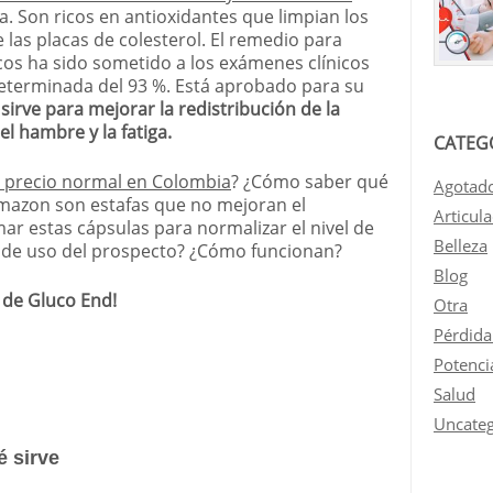
a. Son ricos en antioxidantes que limpian los
 las placas de colesterol. El remedio para
cos ha sido sometido a los exámenes clínicos
 determinada del 93 %. Está aprobado para su
sirve para mejorar la redistribución de la
 el hambre y la fatiga.
CATEG
 precio normal en Colombia
? ¿Cómo saber qué
Agotad
mazon son estafas que no mejoran el
Articul
r estas cápsulas para normalizar el nivel de
Belleza
s de uso del prospecto? ¿Cómo funcionan?
Blog
 de Gluco End!
Otra
Pérdida
Potenci
Salud
Uncateg
é sirve