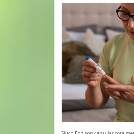
Gluco End son cápsulas totalmen