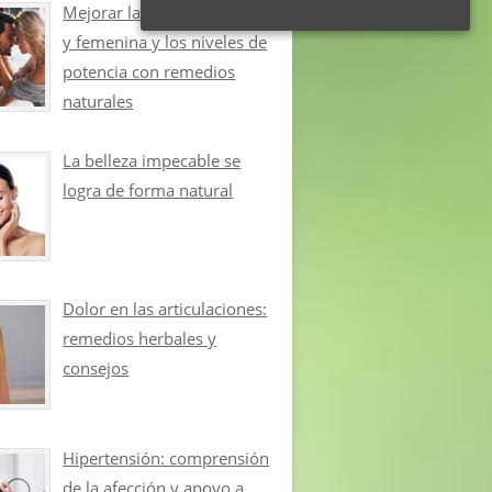
Mejorar la libido masculina
y femenina y los niveles de
potencia con remedios
naturales
La belleza impecable se
logra de forma natural
Dolor en las articulaciones:
remedios herbales y
consejos
Hipertensión: comprensión
de la afección y apoyo a