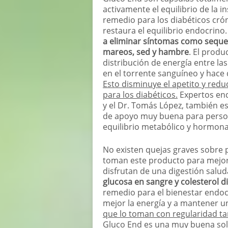
activamente el equilibrio de la in
remedio para los diabéticos cró
restaura el equilibrio endocrino
a eliminar síntomas como sequed
mareos, sed y hambre
. El prod
distribución de energía entre las
en el torrente sanguíneo y hace 
Esto disminuye el apetito y redu
para los diabéticos.
Expertos end
y el Dr. Tomás López, también e
de apoyo muy buena para person
equilibrio metabólico y hormona
No existen quejas graves sobre 
toman este producto para mejorar
disfrutan de una digestión salud
glucosa en sangre y colesterol 
remedio para el bienestar endocr
mejor la energía y a mantener un
que lo toman con regularidad t
Gluco End es una muy buena solu