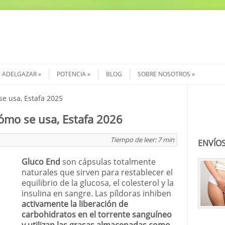
ADELGAZAR
POTENCIA
BLOG
SOBRE NOSOTROS
e usa, Estafa 2025
Buscar
ómo se usa, Estafa 2026
Tiempo de leer:
7
min
ENVÍOS
Gluco End
son cápsulas totalmente
naturales que sirven para restablecer el
equilibrio de la glucosa, el colesterol y la
insulina en sangre. Las píldoras inhiben
activamente la liberación de
carbohidratos en el torrente sanguíneo
y utilizan las grasas almacenadas como