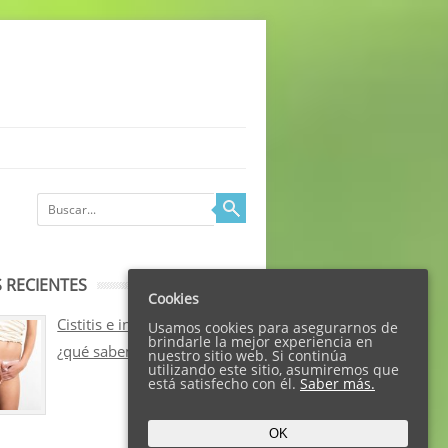
 RECIENTES
Cookies
Cistitis e incontinencia:
Usamos cookies para asegurarnos de
brindarle la mejor experiencia en
¿qué sabemos sobre ellos?
nuestro sitio web. Si continúa
utilizando este sitio, asumiremos que
está satisfecho con él.
Saber más.
OK