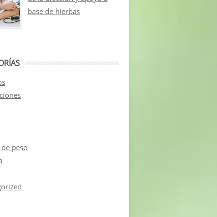
base de hierbas
ORÍAS
os
aciones
 de peso
a
orized