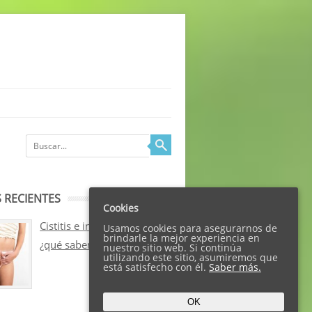
 RECIENTES
Cookies
Cistitis e incontinencia:
Usamos cookies para asegurarnos de
brindarle la mejor experiencia en
¿qué sabemos sobre ellos?
nuestro sitio web. Si continúa
utilizando este sitio, asumiremos que
está satisfecho con él.
Saber más.
OK