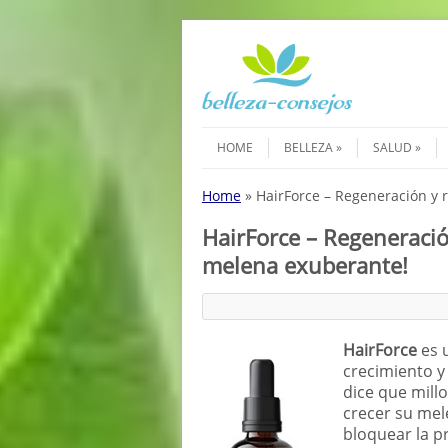
Saltar al contenido
Menú
HOME
BELLEZA
SALUD
Home
»
HairForce – Regeneración y 
HairForce – Regeneració
melena exuberante!
HairForce
es u
crecimiento y 
dice que mill
crecer su mel
bloquear la p