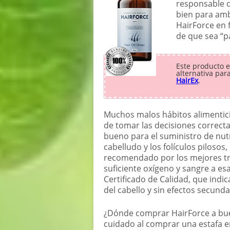
responsable d
bien para amb
HairForce en 
de que sea “p
Este producto e
alternativa par
HairEx
.
Muchos malos hábitos alimentici
de tomar las decisiones correcta
bueno para el suministro de nutr
cabelludo y los folículos pilosos,
recomendado por los mejores tr
suficiente oxígeno y sangre a e
Certificado de Calidad, que indi
del cabello y sin efectos secunda
¿Dónde comprar HairForce a bue
cuidado al comprar una estafa e