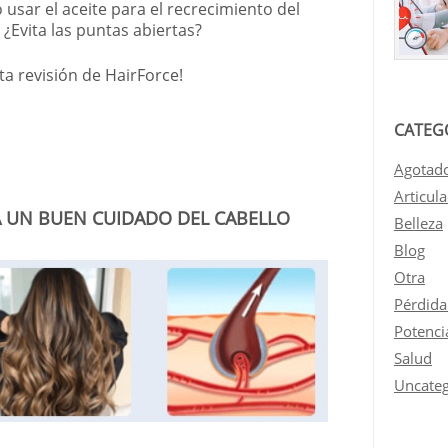
sar el aceite para el recrecimiento del
 ¿Evita las puntas abiertas?
a revisión de HairForce!
CATEG
Agotad
Articul
A UN BUEN CUIDADO DEL CABELLO
Belleza
Blog
Otra
Pérdida
Potenci
Salud
Uncateg