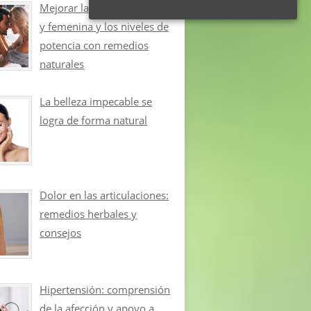
Mejorar la libido masculina
y femenina y los niveles de
potencia con remedios
naturales
La belleza impecable se
logra de forma natural
Dolor en las articulaciones:
remedios herbales y
consejos
Hipertensión: comprensión
de la afección y apoyo a