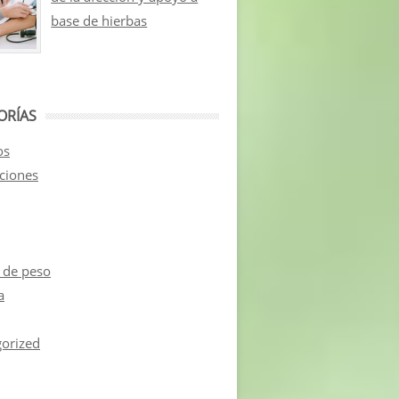
base de hierbas
ORÍAS
os
aciones
 de peso
a
orized