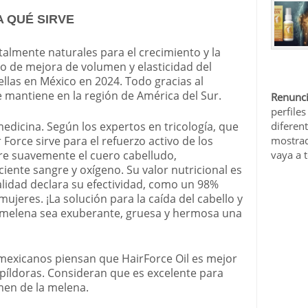
A QUÉ SIRVE
talmente naturales para el crecimiento y la
to de mejora de volumen y elasticidad del
rellas en México en 2024. Todo gracias al
te mantiene en la región de América del Sur.
Renunci
perfiles
edicina. Según los expertos en tricología, que
diferen
orce sirve para el refuerzo activo de los
mostrad
utre suavemente el cuero cabelludo,
vaya a 
iente sangre y oxígeno. Su valor nutricional es
alidad declara su efectividad, como un 98%
eres. ¡La solución para la caída del cabello y
a melena sea exuberante, gruesa y hermosa una
mexicanos piensan que HairForce Oil es mejor
s píldoras. Consideran que es excelente para
men de la melena.