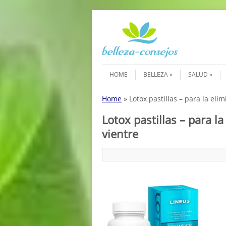
Saltar al contenido
Menú
HOME
BELLEZA
SALUD
Home
»
Lotox pastillas – para la eli
Lotox pastillas – para l
vientre