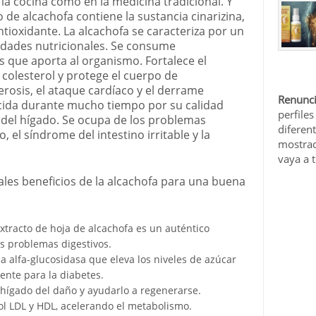
 la cocina como en la medicina tradicional. Y
o de alcachofa contiene la sustancia cinarizina,
tioxidante. La alcachofa se caracteriza por un
edades nutricionales. Se consume
s que aporta al organismo. Fortalece el
colesterol y protege el cuerpo de
rosis, el ataque cardíaco y el derrame
Renunci
ocida durante mucho tiempo por su calidad
perfiles
 del hígado. Se ocupa de los problemas
diferen
, el síndrome del intestino irritable y la
mostrad
vaya a 
ales beneficios de la alcachofa para una buena
extracto de hoja de alcachofa es un auténtico
os problemas digestivos.
 la alfa-glucosidasa que eleva los niveles de azúcar
lente para la diabetes.
hígado del daño y ayudarlo a regenerarse.
rol LDL y HDL, acelerando el metabolismo.