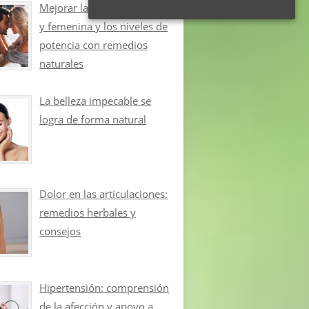
Mejorar la libido masculina
y femenina y los niveles de
potencia con remedios
naturales
La belleza impecable se
logra de forma natural
Dolor en las articulaciones:
remedios herbales y
consejos
Hipertensión: comprensión
de la afección y apoyo a