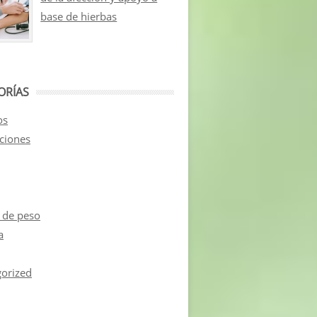
base de hierbas
ORÍAS
os
aciones
 de peso
a
orized