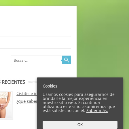
 RECIENTES
Cookies
Cistitis e incontinencia:
Usamos cookies para asegurarnos de
brindarle la mejor experiencia en
¿qué sabemos sobre ellos?
nuestro sitio web. Si continúa
utilizando este sitio, asumiremos que
está satisfecho con él.
Saber más.
OK