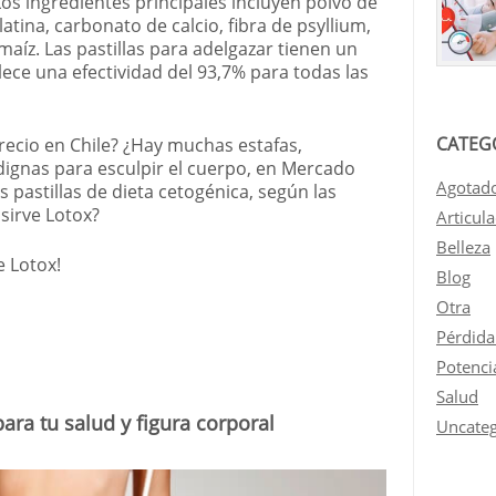
os ingredientes principales incluyen polvo de
latina, carbonato de calcio, fibra de psyllium,
maíz. Las pastillas para adelgazar tienen un
lece una efectividad del 93,7% para todas las
CATEG
ecio en Chile? ¿Hay muchas estafas,
dignas para esculpir el cuerpo, en Mercado
Agotad
pastillas de dieta cetogénica, según las
sirve Lotox?
Articul
Belleza
e Lotox!
Blog
Otra
Pérdida
Potenci
Salud
para tu salud y figura corporal
Uncateg