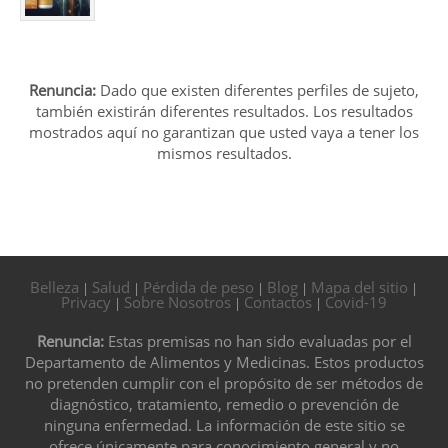
Renuncia:
Dado que existen diferentes perfiles de sujeto,
también existirán diferentes resultados. Los resultados
mostrados aquí no garantizan que usted vaya a tener los
mismos resultados.
Belleza
Salud
Pérdida de peso
Blog
Mapa del sitio
|
|
|
|
|
Privacy
Sobre Nosotros
Contactos
Covid-19
|
|
|
Renuncia:
Estas premisas no han sido evaluadas por el
Departamento de Alimentos y Medicinas. Estos productos
no pretenden cumplir con el propósito de ser métodos de
diagnóstico, tratamiento, remedio o prevención de
ninguna enfermedad. La información de este sitio se
ofrece únicamente para conocimiento general y no