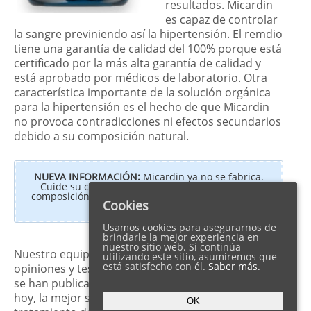
resultados. Micardin
es capaz de controlar
la sangre previniendo así la hipertensión. El remdio
tiene una garantía de calidad del 100% porque está
certificado por la más alta garantía de calidad y
está aprobado por médicos de laboratorio. Otra
característica importante de la solución orgánica
para la hipertensión es el hecho de que Micardin
no provoca contradicciones ni efectos secundarios
debido a su composición natural.
NUEVA INFORMACIÓN:
Micardin ya no se fabrica.
Cuide su corazón con Vitalex. Lea más sobre la
composición y
los ingredientes de Vitalex Gotas
en
Cookies
nuestra reseña
Usamos cookies para asegurarnos de
brindarle la mejor experiencia en
.
nuestro sitio web. Si continúa
Nuestro equipo reunió fácilmente miles de
utilizando este sitio, asumiremos que
está satisfecho con él.
Saber más.
opiniones y testimonios positivos de Micardin que
se han publicado. Clientes en Perú afirman que
hoy, la mejor solución para la prevención y el
OK