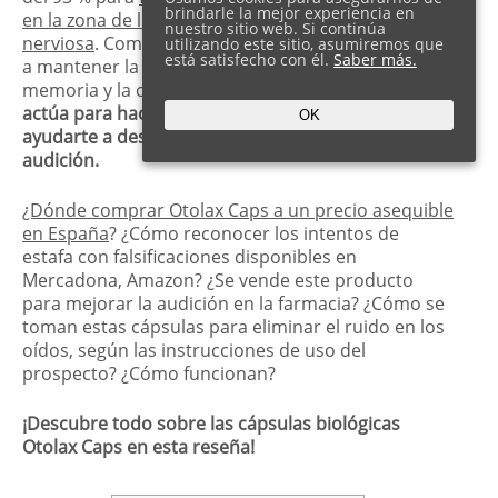
brindarle la mejor experiencia en
en la zona de los oídos y eliminar la tensión
nuestro sitio web. Si continúa
nerviosa
. Combaten con éxito el estrés y le ayudan
utilizando este sitio, asumiremos que
está satisfecho con él.
Saber más.
a mantener la calma en su día a día, reforzando la
memoria y la capacidad de concentración.
Otolax
actúa para hacerte sentir mejor contigo mismo y
OK
ayudarte a deshacerte de los problemas de
audición.
¿Dónde comprar Otolax Caps a un precio asequible
en España
? ¿Cómo reconocer los intentos de
estafa con falsificaciones disponibles en
Mercadona, Amazon? ¿Se vende este producto
para mejorar la audición en la farmacia? ¿Cómo se
toman estas cápsulas para eliminar el ruido en los
oídos, según las instrucciones de uso del
prospecto? ¿Cómo funcionan?
¡Descubre todo sobre las cápsulas biológicas
Otolax Caps en esta reseña!