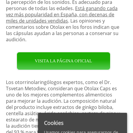
la percepción de los sonidos. Es adecuado para
personas de todas las edades.
Está ganando cada
vez más popularidad en España, con decenas de
miles de unidades vendidas
. Las opiniones y
comentarios sobre Otolax en los foros indican que
las cápsulas ayudan a las personas a conservar su
audición.
VISITA LA PÁGINA OFICIAL
Los otorrinolaringólogos expertos, como el Dr.
Tsvetan Metodiev, consideran que Otolax Caps es
uno de los mejores complementos alimenticios
para mejorar la audición. La composición natural
del producto incluye extractos de ginkgo biloba,
centella asiática, ácido ascórbico, corteza de pino y
estearato de magnesio. Las cápsulas para mejorar
Cookies
la audición tienen una eficacia clínica confirmada
del 93 % para
fortalecer las conexiones neuronales
Usamos cookies para asegurarnos de