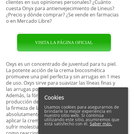
clientes en sus opiniones personales? ¿Cuánto
cuesta Onyx para antienvejecimiento de Lineus?
¿Precio y dónde comprar? ¿Se vende en farmacias
o en Mercado Libre?
VISITA LA PÁGINA OFICIAL
Oxys es un concentrado de juventud para tu piel.
La potente acción de la crema biocosmética
promueve una piel perfecta y sin arrugas en 1 mes
de uso. Oxys sirve para suavizar las líneas finas y
las arrugas porque tensa el contorno de la cara.
Además, la fórmula antienvejecimiento estimula la
Cookies
producción de colágeno y elastina, restaurando así
Usamos cookies para asegurarnos de
la firmeza de la piel. La composición de Oxys es
brindarle la mejor experiencia en
absolutamente orgánica. Esto significa que puede
nuestro sitio web. Si continúa
utilizando este sitio, asumiremos que
aplicar la crema rejuvenecedora todos los días sin
está satisfecho con él.
Saber más.
sufrir molestias causadas por contraindicaciones
como reacciones alérgicas, etc. A diferencia de los