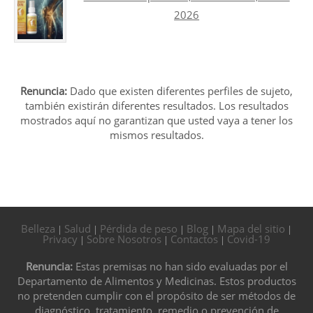
2026
Renuncia:
Dado que existen diferentes perfiles de sujeto,
también existirán diferentes resultados. Los resultados
mostrados aquí no garantizan que usted vaya a tener los
mismos resultados.
Belleza
Salud
Pérdida de peso
Blog
Mapa del sitio
|
|
|
|
|
Privacy
Sobre Nosotros
Contactos
Covid-19
|
|
|
Renuncia:
Estas premisas no han sido evaluadas por el
Departamento de Alimentos y Medicinas. Estos productos
no pretenden cumplir con el propósito de ser métodos de
diagnóstico, tratamiento, remedio o prevención de