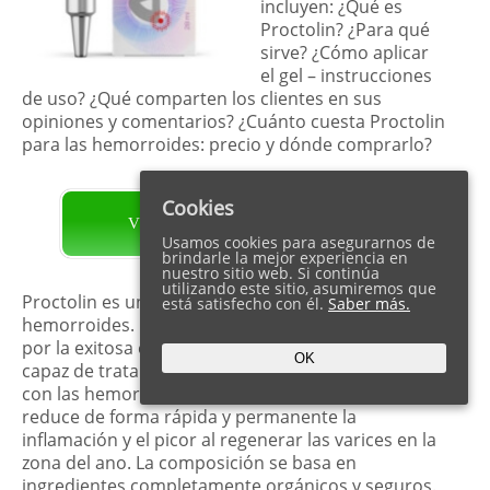
incluyen: ¿Qué es
Proctolin? ¿Para qué
sirve? ¿Cómo aplicar
el gel – instrucciones
de uso? ¿Qué comparten los clientes en sus
opiniones y comentarios? ¿Cuánto cuesta Proctolin
para las hemorroides: precio y dónde comprarlo?
Cookies
VISITA LA PÁGINA OFICIAL
Usamos cookies para asegurarnos de
brindarle la mejor experiencia en
nuestro sitio web. Si continúa
utilizando este sitio, asumiremos que
Proctolin es una solución avanzada para las
está satisfecho con él.
Saber más.
hemorroides. El gel es desarrollado y distribuido
por la exitosa empresa Geberich. Esta crema es
OK
capaz de tratar los síntomas dolorosos asociados
con las hemorroides y su inflamación. El producto
reduce de forma rápida y permanente la
inflamación y el picor al regenerar las varices en la
zona del ano. La composición se basa en
ingredientes completamente orgánicos y seguros.