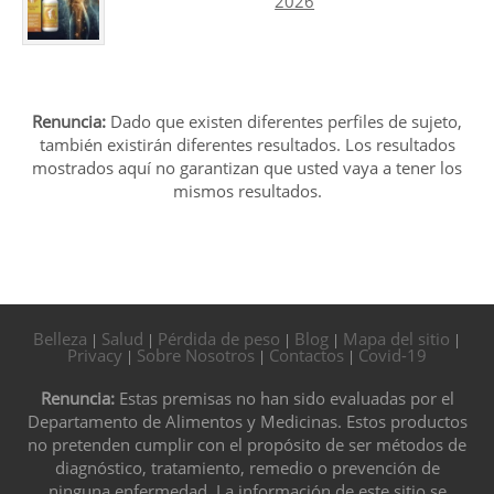
2026
Renuncia:
Dado que existen diferentes perfiles de sujeto,
también existirán diferentes resultados. Los resultados
mostrados aquí no garantizan que usted vaya a tener los
mismos resultados.
Belleza
Salud
Pérdida de peso
Blog
Mapa del sitio
|
|
|
|
|
Privacy
Sobre Nosotros
Contactos
Covid-19
|
|
|
Renuncia:
Estas premisas no han sido evaluadas por el
Departamento de Alimentos y Medicinas. Estos productos
no pretenden cumplir con el propósito de ser métodos de
diagnóstico, tratamiento, remedio o prevención de
ninguna enfermedad. La información de este sitio se