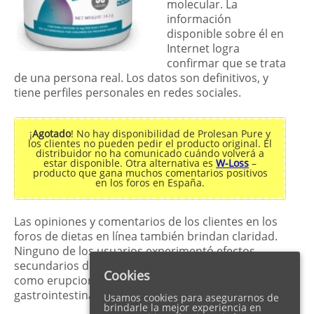
molecular. La
información
disponible sobre él en
Internet logra
confirmar que se trata
de una persona real. Los datos son definitivos, y
tiene perfiles personales en redes sociales.
¡
Agotado
! No hay disponibilidad de Prolesan Pure y
los clientes no pueden pedir el producto original. El
distribuidor no ha comunicado cuándo volverá a
estar disponible. Otra alternativa es
W-Loss
–
producto que gana muchos comentarios positivos
en los foros en España.
Las opiniones y comentarios de los clientes en los
foros de dietas en línea también brindan claridad.
Ninguno de los usuarios experimentó efectos
secundarios desagradables y contraindicaciones,
Cookies
como erupciones cutáneas, trastornos
gastrointestinales y alergias.
Usamos cookies para asegurarnos de
brindarle la mejor experiencia en