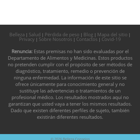
Belleza
Salud
Pérdida de peso
Blog
Mapa del sitio
|
|
|
|
|
Privacy
Sobre Nosotros
Contactos
Covid-19
|
|
|
Renuncia:
Estas premisas no han sido evaluadas por el
Departamento de Alimentos y Medicinas. Estos productos
no pretenden cumplir con el propósito de ser métodos de
diagnóstico, tratamiento, remedio o prevención de
ninguna enfermedad. La información de este sitio se
ofrece únicamente para conocimiento general y no
sustituye las advertencias o tratamientos de un
profesional médico. Los resultados mostrados aquí no
garantizan que usted vaya a tener los mismos resultados.
Dado que existen diferentes perfiles de sujeto, también
existirán diferentes resultados.
© 2026
Belleza Consejos