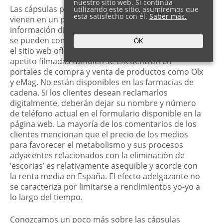
nuestro sitio web. Si continúa
Las cápsulas para perder de pso Prolesan Pure
utilizando este sitio, asumiremos que
está satisfecho con él.
Saber más.
vienen en un paquete de 30 tabletas. La
información difundida por el fabricante indica que
se pueden comprar a través del servicio express en
OK
el sitio web oficial. Las cápsulas supresoras del
apetito filmadas también se encuentran en
portales de compra y venta de productos como Olx
y eMag. No están disponibles en las farmacias de
cadena. Si los clientes desean reclamarlos
digitalmente, deberán dejar su nombre y número
de teléfono actual en el formulario disponible en la
página web. La mayoría de los comentarios de los
clientes mencionan que el precio de los medios
para favorecer el metabolismo y sus procesos
adyacentes relacionados con la eliminación de
‘escorias’ es relativamente asequible y acorde con
la renta media en España. El efecto adelgazante no
se caracteriza por limitarse a rendimientos yo-yo a
lo largo del tiempo.
Conozcamos un poco más sobre las cápsulas