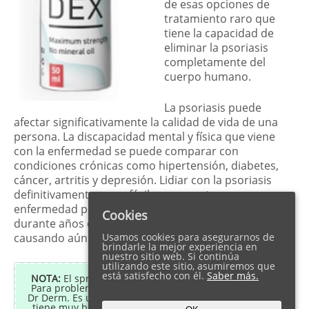
de esas opciones de
tratamiento raro que
tiene la capacidad de
eliminar la psoriasis
completamente del
cuerpo humano.
La psoriasis puede
afectar significativamente la calidad de vida de una
persona. La discapacidad mental y física que viene
con la enfermedad se puede comparar con
condiciones crónicas como hipertensión, diabetes,
cáncer, artritis y depresión. Lidiar con la psoriasis
definitivamente no es fácil porque esta
enfermedad puede permanecer con una persona
Cookies
durante años o puede ir y venir con frecuencia
causando aún más molestias y dolor.
Usamos cookies para asegurarnos de
brindarle la mejor experiencia en
nuestro sitio web. Si continúa
utilizando este sitio, asumiremos que
está satisfecho con él.
Saber más.
NOTA:
El spray de crema Sanidex ya no se fabrica.
Para problemas de piel y psoriasis recomendamos
Dr Derm. Es una crema completamente natural que
tiene muy buenas críticas por parte de usuarios y