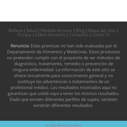
Belleza
Salud
Pérdida de peso
Blog
Mapa del sitio
|
|
|
|
|
Privacy
Sobre Nosotros
Contactos
Covid-19
|
|
|
Renuncia:
Estas premisas no han sido evaluadas por el
Departamento de Alimentos y Medicinas. Estos productos
no pretenden cumplir con el propósito de ser métodos de
diagnóstico, tratamiento, remedio o prevención de
ninguna enfermedad. La información de este sitio se
ofrece únicamente para conocimiento general y no
sustituye las advertencias o tratamientos de un
profesional médico. Los resultados mostrados aquí no
garantizan que usted vaya a tener los mismos resultados.
Dado que existen diferentes perfiles de sujeto, también
existirán diferentes resultados.
© 2026
Belleza Consejos