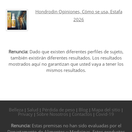
Hondrodin Opiniones, Cómo se usa, Estafa
2026
Renuncia:
Dado que existen diferentes perfiles de sujeto,
también existirán diferentes resultados. Los resultados
mostrados aquí no garantizan que usted vaya a tener los
mismos resultados.
Belleza
Salud
Pérdida de peso
Blog
Mapa del sitio
|
|
|
|
|
Privacy
Sobre Nosotros
Contactos
Covid-19
|
|
|
Renuncia:
Estas premisas no han sido evaluadas por el
Departamento de Alimentos y Medicinas. Estos productos