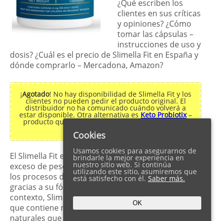
¿Qué escriben los
clientes en sus críticas
y opiniones? ¿Cómo
tomar las cápsulas –
instrucciones de uso y
dosis? ¿Cuál es el precio de Slimella Fit en España y
dónde comprarlo – Mercadona, Amazon?
¡
Agotado
! No hay disponibilidad de Slimella Fit y los
clientes no pueden pedir el producto original. El
distribuidor no ha comunicado cuándo volverá a
estar disponible. Otra alternativa es
Keto Probiotix
–
producto que gana muchos comentarios positivos
en los foros en España.
Cookies
Usamos cookies para asegurarnos de
El Slimella Fit es un complejo eficaz para perder el
brindarle la mejor experiencia en
nuestro sitio web. Si continúa
exceso de peso. El suplemento dietético potencia
utilizando este sitio, asumiremos que
los procesos de quema de grasa en el organismo
está satisfecho con él.
Saber más.
gracias a su fórmula especial y enriquecida. En este
contexto, Slimella Fit es una marca adelgazante
OK
que contiene numerosas vitaminas e ingredientes
naturales que aumentan los niveles de energía, el