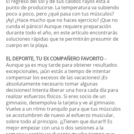
El regreso del sol y de sus cálidos rayos está a
punto de producirse. La temperatura va subiendo
poco a poco, pero ¿qué pasa con tus músculos?
¡Ay! ¿Hace mucho que no haces ejercicio? ¡Que no
cunda el pánico! Aunque requiere preparación
durante todo el año, en este artículo encontrarás
soluciones rápidas que te permitirán presumir de
cuerpo en la playa.
EL DEPORTE, TU EX COMPAÑERO FAVORITO
–
Aunque ya es muy tarde para obtener resultados
excepcionales, ¡aún estás a tiempo de intentar
compensar los excesos de las vacaciones! ¡Es
absolutamente necesario tomar algunas
decisiones! Intenta liberar una hora cada día para
realizar esfuerzos físicos. Si eres socio de un
gimnasio, desempolva la tarjeta y ve al gimnasio.
Vuelve a un ritmo tranquilo para que tus músculos
se acostumbren de nuevo al esfuerzo muscular,
sobre todo al principio. ¡¡¡Tienen que durar!!! Es
mejor empezar con una o dos sesiones a la
semana y continuar durante mucho tiempo que