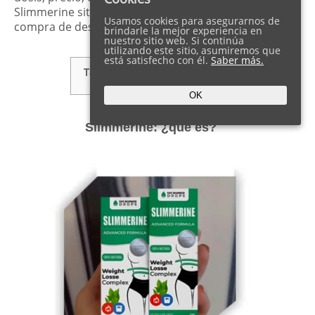
Slimmerine sitio web oficial del Reino Unido y la
Usamos cookies para asegurarnos de
compra de descuento
brindarle la mejor experiencia en
nuestro sitio web. Si continúa
utilizando este sitio, asumiremos que
está satisfecho con él.
Saber más.
Tabla de Contenidos
show
OK
Slimmerine: ¿qué es?