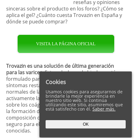
reseñas y opiniones
sinceras sobre el producto en los foros? ¿Cómo se
aplica el gel? ¿Cuánto cuesta Trovazin en España y
dónde se puede comprar?
VISITA LA PÁGINA OFICIAL
Trovazin es una solución de última generación
para las varices
. Este gel a base de hierbas está
formulado para reducir gradualmente los
Cookies
síntomas restaurando la estructura y la función
normales de las venas. También previene
Usamos cookies para asegurarnos de
brindarle la mejor experiencia en
activamente la reaparición de las varices al actuar
nuestro sitio web. Si continúa
sobre los coágulos sanguíneos que contribuyen a
utilizando este sitio, asumiremos que
está satisfecho con él.
Saber más.
la formación de arañas vasculares. Gracias a su
composición de origen biológico, Trovazin es
seguro para el uso diario, sin contraindicaciones
OK
conocidas.