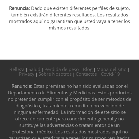
Renuncia:
Dado que existen diferentes perfiles de sujeto,
también existirán diferentes resultados. Los resultados
mostrados aquí no garantizan que usted vaya a tener los
mismos resultados.
Belleza
Salud
Pérdida de peso
Blog
Mapa del sitio
|
|
|
|
|
Privacy
Sobre Nosotros
Contactos
Covid-19
|
|
|
Renuncia:
Estas premisas no han sido evaluadas por el
Departamento de Alimentos y Medicinas. Estos productos
no pretenden cumplir con el propósito de ser métodos de
diagnóstico, tratamiento, remedio o prevención de
ninguna enfermedad. La información de este sitio se
ofrece únicamente para conocimiento general y no
sustituye las advertencias o tratamientos de un
profesional médico. Los resultados mostrados aquí no
garantizan que usted vaya a tener los mismos resultados.