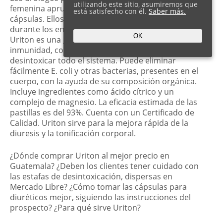
utilizando este sitio, asumiremos que
femenina aprueban las propiedades de las
está satisfecho con él.
Saber más.
cápsulas. Ellos han inspeccionado su acción
durante los ensayos clínicos y confirmaron que
OK
Uriton es una gran manera de fortalecer la
inmunidad, combatir la cistitis y la incontinencia, y
desintoxicar todo el sistema. Puede eliminar
fácilmente E. coli y otras bacterias, presentes en el
cuerpo, con la ayuda de su composición orgánica.
Incluye ingredientes como ácido cítrico y un
complejo de magnesio. La eficacia estimada de las
pastillas es del 93%. Cuenta con un Certificado de
Calidad. Uriton sirve para la mejora rápida de la
diuresis y la tonificación corporal.
¿Dónde comprar Uriton al mejor precio en
Guatemala? ¿Deben los clientes tener cuidado con
las estafas de desintoxicación, dispersas en
Mercado Libre? ¿Cómo tomar las cápsulas para
diuréticos mejor, siguiendo las instrucciones del
prospecto? ¿Para qué sirve Uriton?