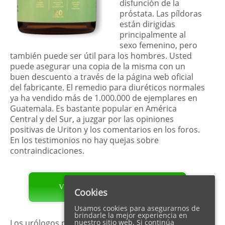
disfunción de la
próstata. Las píldoras
están dirigidas
principalmente al
sexo femenino, pero
también puede ser útil para los hombres. Usted
puede asegurar una copia de la misma con un
buen descuento a través de la página web oficial
del fabricante. El remedio para diuréticos normales
ya ha vendido más de 1.000.000 de ejemplares en
Guatemala. Es bastante popular en América
Central y del Sur, a juzgar por las opiniones
positivas de Uriton y los comentarios en los foros.
En los testimonios no hay quejas sobre
contraindicaciones.
VISITA LA PÁGINA OFICIAL
Cookies
Usamos cookies para asegurarnos de
brindarle la mejor experiencia en
Los urólogos profesionales y los expertos en salud
nuestro sitio web. Si continúa