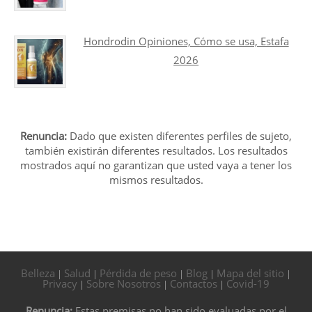
Hondrodin Opiniones, Cómo se usa, Estafa
2026
Renuncia:
Dado que existen diferentes perfiles de sujeto,
también existirán diferentes resultados. Los resultados
mostrados aquí no garantizan que usted vaya a tener los
mismos resultados.
Belleza
Salud
Pérdida de peso
Blog
Mapa del sitio
|
|
|
|
|
Privacy
Sobre Nosotros
Contactos
Covid-19
|
|
|
Renuncia:
Estas premisas no han sido evaluadas por el