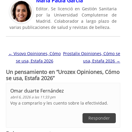
María Paula García
Editor. Se licenció en Gestión Sanitaria
por la Universidad Complutense de
Madrid. Colaborador a largo plazo de
varias publicaciones de salud y revistas de belleza.
Navegación de entradas
←
Visovo Opiniones, Cómo
Prostalix Opiniones, Cómo se
se usa, Estafa 2026
usa, Estafa 2026
→
Un pensamiento en “
Urozex Opiniones, Cómo
se usa, Estafa 2026
”
Omar duarte Fernández
abril 6, 2026 a las 11:33 pm
Voy a comprarlo y les cuento sobre la efectividad.
Responder