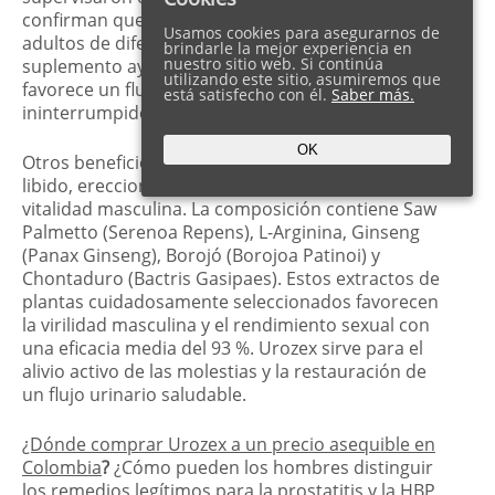
confirman que Urozex es adecuado para hombres
Usamos cookies para asegurarnos de
adultos de diferentes grupos de edad. El
brindarle la mejor experiencia en
nuestro sitio web. Si continúa
suplemento ayuda a reducir las pérdidas de orina y
utilizando este sitio, asumiremos que
favorece un flujo urinario constante e
está satisfecho con él.
Saber más.
ininterrumpido.
OK
Otros beneficios adicionales son el aumento de la
libido, erecciones más fuertes y una mayor
vitalidad masculina. La composición contiene Saw
Palmetto (Serenoa Repens), L-Arginina, Ginseng
(Panax Ginseng), Borojó (Borojoa Patinoi) y
Chontaduro (Bactris Gasipaes). Estos extractos de
plantas cuidadosamente seleccionados favorecen
la virilidad masculina y el rendimiento sexual con
una eficacia media del 93 %. Urozex sirve para el
alivio activo de las molestias y la restauración de
un flujo urinario saludable.
¿Dónde comprar Urozex a un precio asequible en
Colombia
?
¿Cómo pueden los hombres distinguir
los remedios legítimos para la prostatitis y la HBP