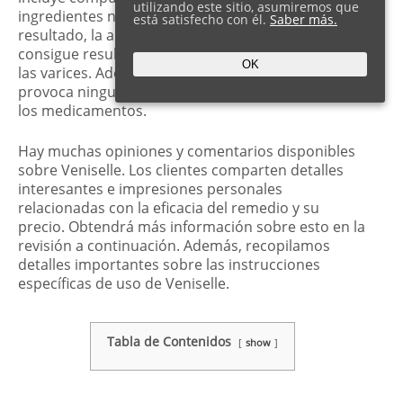
utilizando este sitio, asumiremos que
ingredientes naturales y vitaminas. Como
está satisfecho con él.
Saber más.
resultado, la aplicación regular de la crema
consigue resultados duraderos en la lucha contra
OK
las varices. Además, Veniselle para las varices no
provoca ninguna contraindicación, a diferencia de
los medicamentos.
Hay muchas opiniones y comentarios disponibles
sobre Veniselle. Los clientes comparten detalles
interesantes e impresiones personales
relacionadas con la eficacia del remedio y su
precio. Obtendrá más información sobre esto en la
revisión a continuación. Además, recopilamos
detalles importantes sobre las instrucciones
específicas de uso de Veniselle.
Tabla de Contenidos
show