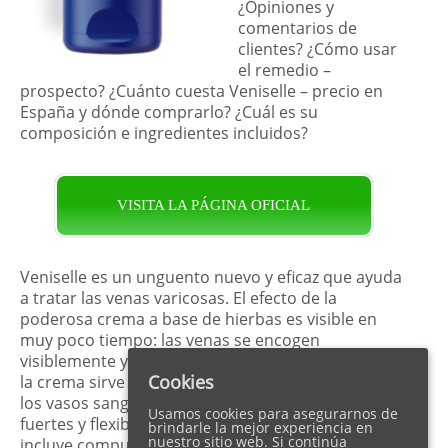
¿Opiniones y
comentarios de
clientes? ¿Cómo usar
el remedio –
prospecto? ¿Cuánto cuesta Veniselle – precio en
España y dónde comprarlo? ¿Cuál es su
composición e ingredientes incluidos?
VISITA LA PÁGINA OFICIAL
Veniselle es un unguento nuevo y eficaz que ayuda
a tratar las venas varicosas. El efecto de la
poderosa crema a base de hierbas es visible en
muy poco tiempo: las venas se encogen
visiblemente y se vuelven menos notorias. Además,
Cookies
la crema sirve para mejorar el estado de la piel y
los vasos sanguíneos, ya que se vuelven más
Usamos cookies para asegurarnos de
fuertes y flexibles. La composición del remedio no
brindarle la mejor experiencia en
nuestro sitio web. Si continúa
incluye compuestos químicos sino únicamente