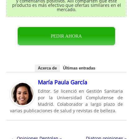
y comentarios positivos. Allí comparten que este
producto es más efectivo que ofertas similares en el
mercado.
PEDIR AHORA
Acerca de
Últimas entradas
María Paula García
Editor. Se licenció en Gestión Sanitaria
por la Universidad Complutense de
Madrid. Colaborador a largo plazo de
varias publicaciones de salud y revistas de belleza.
Navegación de entradas
←
Opiniones Dentolan –
Diatron opiniones –