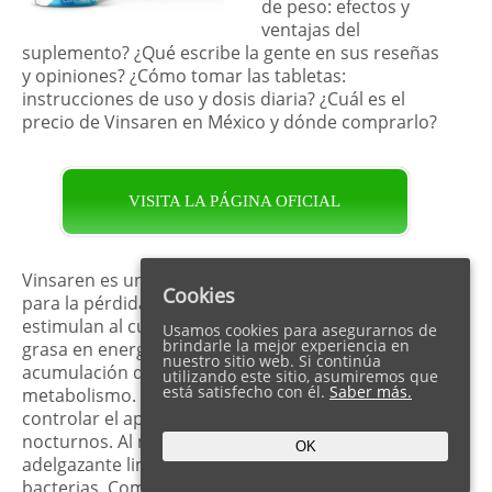
de peso: efectos y
ventajas del
suplemento? ¿Qué escribe la gente en sus reseñas
y opiniones? ¿Cómo tomar las tabletas:
instrucciones de uso y dosis diaria? ¿Cuál es el
precio de Vinsaren en México y dónde comprarlo?
VISITA LA PÁGINA OFICIAL
Vinsaren es un suplemento dietético innovador
Cookies
para la pérdida de peso. Las tabletas efervescentes
estimulan al cuerpo a convertir los depósitos de
Usamos cookies para asegurarnos de
brindarle la mejor experiencia en
grasa en energía. Además, el complejo previene la
nuestro sitio web. Si continúa
acumulación de exceso de calorías acelerando el
utilizando este sitio, asumiremos que
está satisfecho con él.
Saber más.
metabolismo. Finalmente, Vinsaren es capaz de
controlar el apetito eliminando los antojos
nocturnos. Al mismo tiempo, el complemento
OK
adelgazante limpia el organismo de toxinas y
bacterias. Como resultado, el equilibrio hormonal