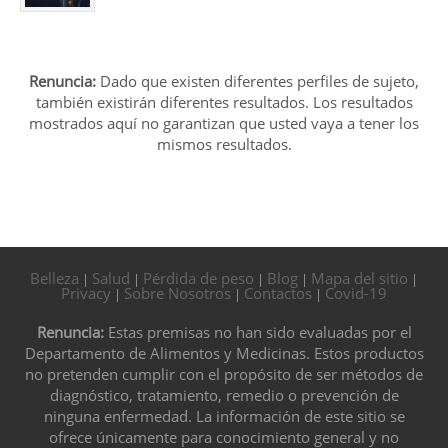
Renuncia:
Dado que existen diferentes perfiles de sujeto,
también existirán diferentes resultados. Los resultados
mostrados aquí no garantizan que usted vaya a tener los
mismos resultados.
Belleza
Salud
Pérdida de peso
Blog
Mapa del sitio
|
|
|
|
|
Privacy
Sobre Nosotros
Contactos
Covid-19
|
|
|
Renuncia:
Estas premisas no han sido evaluadas por el
Departamento de Alimentos y Medicinas. Estos productos
no pretenden cumplir con el propósito de ser métodos de
diagnóstico, tratamiento, remedio o prevención de
ninguna enfermedad. La información de este sitio se
ofrece únicamente para conocimiento general y no