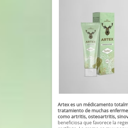
Artex es un médicamento totalme
tratamiento de muchas enfermed
como artritis, osteoartritis, sino
beneficiosa que favorece la rege