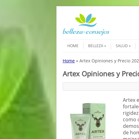
Saltar al contenido
Menú
HOME
BELLEZA
SALUD
Home
»
Artex Opiniones y Precio 20
Artex Opiniones y Prec
Artex 
fortale
rigidez
como c
demost
de hom
mejorar