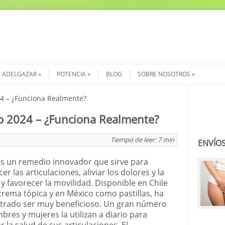
ADELGAZAR
POTENCIA
BLOG
SOBRE NOSOTROS
24 – ¿Funciona Realmente?
Buscar
io 2024 – ¿Funciona Realmente?
Tiempo de leer:
7
min
ENVÍOS
es un remedio innovador que sirve para
cer las articulaciones, aliviar los dolores y la
 y favorecer la movilidad. Disponible en Chile
rema tópica y en México como pastillas, ha
rado ser muy beneficioso. Un gran número
bres y mujeres la utilizan a diario para
 la salud de sus articulaciones. El