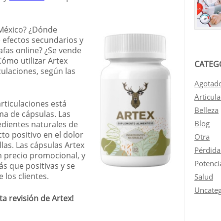
 México? ¿Dónde
 efectos secundarios y
afas online? ¿Se vende
ómo utilizar Artex
CATEG
culaciones, según las
Agotad
Articul
articulaciones está
Belleza
ma de cápsulas. Las
Blog
dientes naturales de
to positivo en el dolor
Otra
llas. Las cápsulas Artex
Pérdida
n precio promocional, y
Potenci
ás que positivas y se
 los clientes.
Salud
Uncateg
a revisión de Artex!