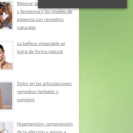
Mejorar la libido masculina
y femenina y los niveles de
potencia con remedios
naturales
La belleza impecable se
logra de forma natural
Dolor en las articulaciones:
remedios herbales y
consejos
Hipertensión: comprensión
de la afección y apoyo a