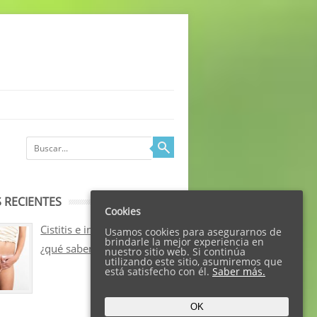
 RECIENTES
Cookies
Cistitis e incontinencia:
Usamos cookies para asegurarnos de
brindarle la mejor experiencia en
¿qué sabemos sobre ellos?
nuestro sitio web. Si continúa
utilizando este sitio, asumiremos que
está satisfecho con él.
Saber más.
OK