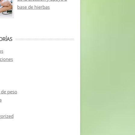
base de hierbas
ORÍAS
os
aciones
 de peso
a
orized