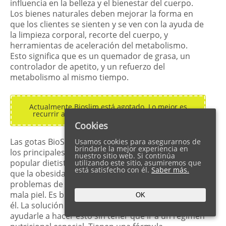
influencia en la belleza y el bienestar del cuerpo.
Los bienes naturales deben mejorar la forma en
que los clientes se sienten y se ven con la ayuda de
la limpieza corporal, recorte del cuerpo, y
herramientas de aceleración del metabolismo.
Esto significa que es un quemador de grasa, un
controlador de apetito, y un refuerzo del
metabolismo al mismo tiempo.
Actualmente Bioslim está agotado. Lo mejor es
recurrir a
Biolica
polvo
.para perder de peso
Cookies
Las gotas BioSlim son incluso recomendadas por
Usamos cookies para asegurarnos de
brindarle la mejor experiencia en
los principales expertos en nutrición, como el
nuestro sitio web. Si continúa
popular dietista italiano Luigi Capozzolo. Advierte
utilizando este sitio, asumiremos que
está satisfecho con él.
Saber más.
que la obesidad puede conducir a graves
problemas de salud, como problemas articulares y
mala piel. Es bueno actuar preventivamente contra
OK
él. La solución de adelgazamiento natural puede
ayudarle a hacer esto sin tener que ir a un régimen