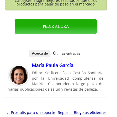
Calosystem logra mejores resultados que otros
productos para bajar de peso en el mercado.
PEDIR AHORA
Acerca de
Últimas entradas
María Paula García
Editor. Se licenció en Gestión Sanitaria
por la Universidad Complutense de
Madrid. Colaborador a largo plazo de
varias publicaciones de salud y revistas de belleza.
Navegación de entradas
←
Prostalis para un soporte
Repcer – Biogotas eficientes