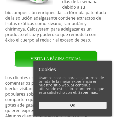
días de la semana
debido a su
biocomposición enriquecida. La fórmula patentada
de la solución adelgazante contiene extractos de
frutas exóticas como kiwano, rambután y
chirimoya. Calosystem para adelgazar es un
producto eficaz y poderoso que remodela con
éxito el cuerpo al reducir el exceso de peso.
VISITA LA PÁGINA OFICIAL
Cookies
Los clientes en Colombia escriben testimonios y
Usamos cookies para asegurarnos de
brindarle la mejor experiencia en
comentarios positivos de Calosystem. Puede
nuestro sitio web. Si continúa
leerlos visitando algunos de los foros en línea más
utilizando este sitio, asumiremos que
está satisfecho con él.
Saber más.
populares sobre salud y belleza. Muchos clientes
comparten que ya han probado personalmente las
gotas adelgazantes orgánicas. Como resultado,
OK
quieren expresar su satisfacción y actitud positiva.
Algunos clientes también informan que, a