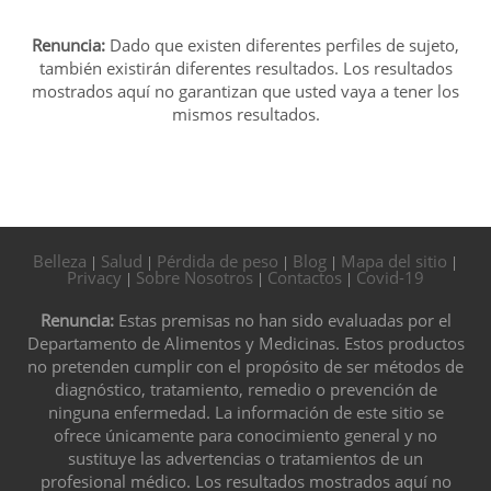
Renuncia:
Dado que existen diferentes perfiles de sujeto,
también existirán diferentes resultados. Los resultados
mostrados aquí no garantizan que usted vaya a tener los
mismos resultados.
Belleza
Salud
Pérdida de peso
Blog
Mapa del sitio
|
|
|
|
|
Privacy
Sobre Nosotros
Contactos
Covid-19
|
|
|
Renuncia:
Estas premisas no han sido evaluadas por el
Departamento de Alimentos y Medicinas. Estos productos
no pretenden cumplir con el propósito de ser métodos de
diagnóstico, tratamiento, remedio o prevención de
ninguna enfermedad. La información de este sitio se
ofrece únicamente para conocimiento general y no
sustituye las advertencias o tratamientos de un
profesional médico. Los resultados mostrados aquí no