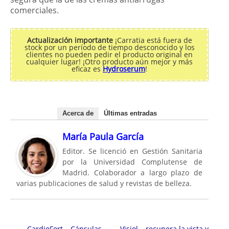
comerciales.
Actualización importante
¡Carratia está fuera de
stock por un período de tiempo desconocido y los
clientes no pueden pedir el producto original en
cualquier lugar! ¡Otro producto aún mejor y más
eficaz es
Hydroserum
!
Acerca de
Últimas entradas
María Paula García
Editor. Se licenció en Gestión Sanitaria
por la Universidad Complutense de
Madrid. Colaborador a largo plazo de
varias publicaciones de salud y revistas de belleza.
Navegación de entradas
←
CardioFort – Cápsulas
Visiol – recupera la vista y