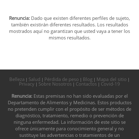
Renuncia:
Dado que existen diferentes perfiles de sujeto,
también existirán diferentes resultados. Los resultados
mostrados aquí no garantizan que usted vaya a tener los
mismos resultados.
Belleza
Salud
Pérdida de peso
Blog
Mapa del sitio
|
|
|
|
|
Privacy
Sobre Nosotros
Contactos
Covid-19
|
|
|
Renuncia:
Estas premisas no han sido evaluadas por el
Departamento de Alimentos y Medicinas. Estos productos
no pretenden cumplir con el propósito de ser métodos de
diagnóstico, tratamiento, remedio o prevención de
ninguna enfermedad. La información de este sitio se
ofrece únicamente para conocimiento general y no
sustituye las advertencias o tratamientos de un