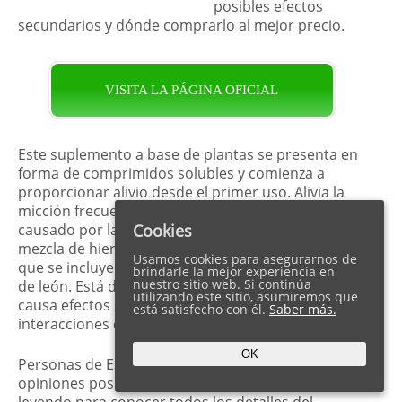
posibles efectos
secundarios y dónde comprarlo al mejor precio.
VISITA LA PÁGINA OFICIAL
Este suplemento a base de plantas se presenta en
forma de comprimidos solubles y comienza a
proporcionar alivio desde el primer uso. Alivia la
micción frecuente, la presión en la vejiga y el dolor
causado por la inflamación. Cystolax contiene una
Cookies
mezcla de hierbas de eficacia probada, entre las
Usamos cookies para asegurarnos de
que se incluyen el arándano rojo y la raíz de diente
brindarle la mejor experiencia en
nuestro sitio web. Si continúa
de león. Está diseñado para su uso diario y no
utilizando este sitio, asumiremos que
causa efectos secundarios negativos ni
está satisfecho con él.
Saber más.
interacciones con otros medicamentos.
OK
Personas de España están compartiendo
opiniones positivas sobre Cystolax en Internet. Siga
leyendo para conocer todos los detalles del