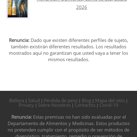
2026
Renuncia:
Dado que existen diferentes perfiles de sujeto,
también existirán diferentes resultados. Los resultados
mostrados aquí no garantizan que usted vaya a tener los
mismos resultados.
Belleza
Salud
Pérdida de peso
Blog
Mapa del sitio
|
|
|
|
|
Privacy
Sobre Nosotros
Contactos
Covid-19
|
|
|
Renuncia:
Estas premisas no han sido evaluadas por el
Departamento de Alimentos y Medicinas. Estos productos
no pretenden cumplir con el propósito de ser métodos de
diagnóstico, tratamiento, remedio o prevención de