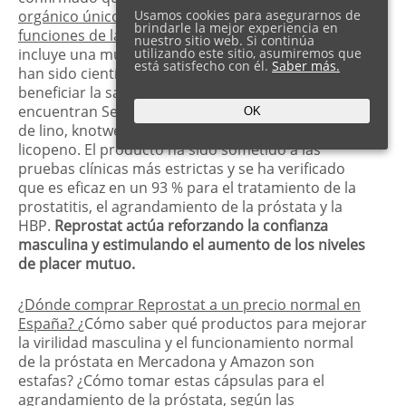
orgánico único que mantiene la potencia y las
Usamos cookies para asegurarnos de
brindarle la mejor experiencia en
funciones de la próstata
. Su composición orgánica
nuestro sitio web. Si continúa
incluye una multitud de ingredientes naturales que
utilizando este sitio, asumiremos que
está satisfecho con él.
Saber más.
han sido científicamente determinados para
beneficiar la salud masculina. Entre ellos se
encuentran Serenoa Repens, Echinacea, semillas
OK
de lino, knotweed, ginkgo biloba, citrato de zinc y
licopeno. El producto ha sido sometido a las
pruebas clínicas más estrictas y se ha verificado
que es eficaz en un 93 % para el tratamiento de la
prostatitis, el agrandamiento de la próstata y la
HBP.
Reprostat actúa reforzando la confianza
masculina y estimulando el aumento de los niveles
de placer mutuo.
¿Dónde comprar Reprostat a un precio normal en
España?
¿Cómo saber qué productos para mejorar
la virilidad masculina y el funcionamiento normal
de la próstata en Mercadona y Amazon son
estafas? ¿Cómo tomar estas cápsulas para el
agrandamiento de la próstata, según las