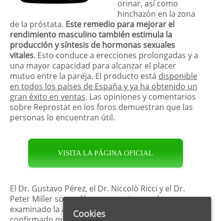
orinar, así como
hinchazón en la zona
de la próstata.
Este remedio para mejorar el
rendimiento masculino también estimula la
producción y síntesis de hormonas sexuales
vitales
. Esto conduce a erecciones prolongadas y a
una mayor capacidad para alcanzar el placer
mutuo entre la pareja. El producto está
disponible
en todos los países de España y ya ha obtenido un
gran éxito en ventas
. Las opiniones y comentarios
sobre Reprostat en los foros demuestran que las
personas lo encuentran útil.
VISITA LA PÁGINA OFICIAL
El Dr. Gustavo Pérez, el Dr. Niccolò Ricci y el Dr.
Peter Miller son urólogos expertos que han
examinado la acción del producto y han
Cookies
confirmado que
Reprostat es un complejo