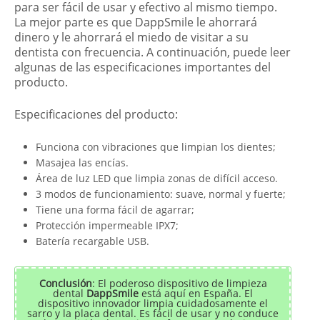
para ser fácil de usar y efectivo al mismo tiempo.
La mejor parte es que DappSmile le ahorrará
dinero y le ahorrará el miedo de visitar a su
dentista con frecuencia. A continuación, puede leer
algunas de las especificaciones importantes del
producto.
Especificaciones del producto:
Funciona con vibraciones que limpian los dientes;
Masajea las encías.
Área de luz LED que limpia zonas de difícil acceso.
3 modos de funcionamiento: suave, normal y fuerte;
Tiene una forma fácil de agarrar;
Protección impermeable IPX7;
Batería recargable USB.
Conclusión
: El poderoso dispositivo de limpieza
dental
DappSmile
está aquí en España. El
dispositivo innovador limpia cuidadosamente el
sarro y la placa dental. Es fácil de usar y no conduce