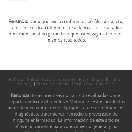
Renuncia:
Dado que existen diferentes perfiles de sujeto,
también existirán diferentes resultados. Los resultados
mostrados aquí no garantizan que usted vaya a tener los
mismos resultados.
Belleza
Salud
Pérdida de peso
Blog
Mapa del sitio
|
|
|
|
|
Privacy
Sobre Nosotros
Contactos
Covid-19
|
|
|
Renuncia:
Estas premisas no han sido evaluadas por el
Departamento de Alimentos y Medicinas. Estos productos
no pretenden cumplir con el propósito de ser métodos de
diagnóstico, tratamiento, remedio o prevención de
ninguna enfermedad. La información de este sitio se
ofrece únicamente para conocimiento general y no