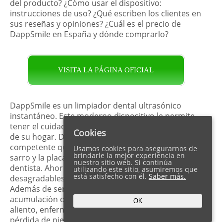
del producto? ¿Cómo usar el dispositivo:
instrucciones de uso? ¿Qué escriben los clientes en
sus reseñas y opiniones? ¿Cuál es el precio de
DappSmile en España y dónde comprarlo?
VISITA LA PÁGINA OFICIAL
DappSmile es un limpiador dental ultrasónico
instantáneo. Este moderno dispositivo le permite
tener el cuidado dental necesario en la comodidad
Cookies
de su hogar. DappSmile es un limpiador dental
competente que limpia eficazmente los dientes del
Usamos cookies para asegurarnos de
brindarle la mejor experiencia en
sarro y la placa sin necesidad de visitar a su
nuestro sitio web. Si continúa
dentista. Ahorrará fondos y sensaciones
utilizando este sitio, asumiremos que
está satisfecho con él.
Saber más.
desagradables con la ayuda de este producto.
Además de ser un problema estético, la
acumulación de sarro en la boca puede causar mal
OK
aliento, enfermedades bucodentales e incluso la
pérdida de piezas dentales. Alivie esto con el último