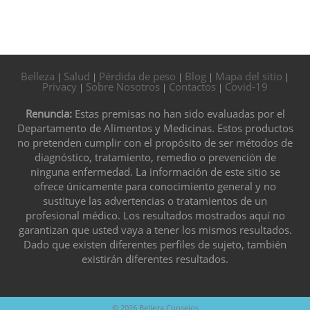
Belleza
Salud
Pérdida de peso
Blog
Mapa del sitio
|
|
|
|
|
Privacy
Sobre Nosotros
Contactos
Covid-19
|
|
|
Renuncia:
Estas premisas no han sido evaluadas por el
Departamento de Alimentos y Medicinas. Estos productos
no pretenden cumplir con el propósito de ser métodos de
diagnóstico, tratamiento, remedio o prevención de
ninguna enfermedad. La información de este sitio se
ofrece únicamente para conocimiento general y no
sustituye las advertencias o tratamientos de un
profesional médico. Los resultados mostrados aquí no
garantizan que usted vaya a tener los mismos resultados.
Dado que existen diferentes perfiles de sujeto, también
existirán diferentes resultados.
© 2026
Belleza Consejos