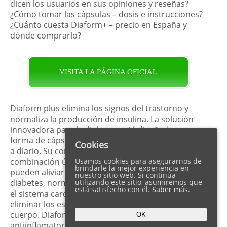
dicen los usuarios en sus opiniones y reseñas?
¿Cómo tomar las cápsulas – dosis e instrucciones?
¿Cuánto cuesta Diaform+ – precio en España y
dónde comprarlo?
VISITA LA PÁGINA OFICIAL
Diaform plus elimina los signos del trastorno y
normaliza la producción de insulina. La solución
innovadora para la diabetes está diseñada en
forma de cápsulas orgánicas que se pueden tomar
Cookies
a diario. Su composición representa una
combinación única de biocomponentes que
Usamos cookies para asegurarnos de
brindarle la mejor experiencia en
pueden aliviar las principales manifestaciones de la
nuestro sitio web. Si continúa
diabetes, normalizar la presión arterial, fortalecer
utilizando este sitio, asumiremos que
está satisfecho con él.
Saber más.
el sistema cardiovascular, reducir el colesterol,
eliminar los espasmos vasculares y estabilizar el
cuerpo. Diaform+ también tiene propiedades
OK
antiinflamatorias y no provoca contraindicaciones