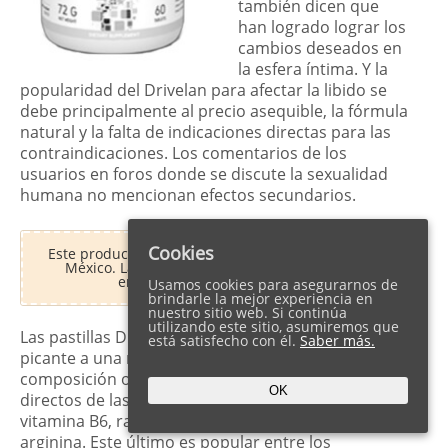
también dicen que
han logrado lograr los
cambios deseados en
la esfera íntima. Y la
popularidad del Drivelan para afectar la libido se
debe principalmente al precio asequible, la fórmula
natural y la falta de indicaciones directas para las
contraindicaciones. Los comentarios de los
usuarios en foros donde se discute la sexualidad
humana no mencionan efectos secundarios.
Cookies
Este producto está agotado y no se vende más en
México. La mejor alternativa para una fuerte
erección y libido es
Alfaman
.
Usamos cookies para asegurarnos de
brindarle la mejor experiencia en
nuestro sitio web. Si continúa
utilizando este sitio, asumiremos que
Las pastillas Drivelan para agregar una nota
está satisfecho con él.
Saber más.
picante a una relación romántica deben incluir una
composición orgánica. Consiste en extractos
OK
directos de las plantas Muira puama, magnesio,
vitamina B6, raíz de Maca y el aminoácido L-
arginina. Este último es popular entre los