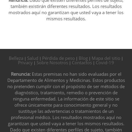
también existirán diferentes resultados. Los resultados
mostrados aquí no garantizan que usted vaya a tener los
mismos resultados.
Belleza
Salud
Pérdida de peso
Blog
Mapa del sitio
|
|
|
|
|
Privacy
Sobre Nosotros
Contactos
Covid-19
|
|
|
Renuncia:
Estas premisas no han sido evaluadas por el
Departamento de Alimentos y Medicinas. Estos productos
no pretenden cumplir con el propósito de ser métodos de
diagnóstico, tratamiento, remedio o prevención de
ninguna enfermedad. La información de este sitio se
ofrece únicamente para conocimiento general y no
sustituye las advertencias o tratamientos de un
profesional médico. Los resultados mostrados aquí no
garantizan que usted vaya a tener los mismos resultados.
Dado que existen diferentes perfiles de sujeto, también