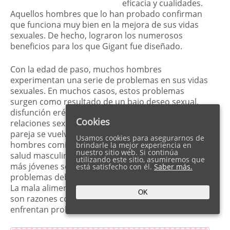
eficacia y cualidades.
Aquellos hombres que lo han probado confirman
que funciona muy bien en la mejora de sus vidas
sexuales. De hecho, lograron los numerosos
beneficios para los que Gigant fue diseñado.
Con la edad de paso, muchos hombres
experimentan una serie de problemas en sus vidas
sexuales. En muchos casos, estos problemas
surgen como resultado de un bajo deseo sexual,
disfunción eréctil y eyaculación precoz. Las
Cookies
relaciones sexuales y proporcionar satisfacción a la
pareja se vuelven mucho desafiantes cuando los
Usamos cookies para asegurarnos de
hombres comienzan a enfrentar problemas de
brindarle la mejor experiencia en
nuestro sitio web. Si continúa
salud masculinos. Hoy en día, incluso los hombres
utilizando este sitio, asumiremos que
más jóvenes se están afectando con tales
está satisfecho con él.
Saber más.
problemas debido a su vida ocupada y estresante.
La mala alimentación y la falta de ejercicio también
OK
son razones comunes por las que los hombres
enfrentan problemas sexuales en el dormitorio.