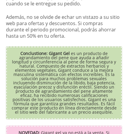
cuando se le entregue su pedido.
Además, no se olvide de echar un vistazo a su sitio
web para ofertas y descuentos. Si compras
durante el periodo promocional, podrás ahorrar
hasta un 50% en tu oferta.
Conclustione: Gigant Gel
es un producto de
agrandamiento del pene que ayuda a añadir
longitud y circunferencia al pene de forma segura y
natural. Compuesto de extractos herbarios y
elementos vegetales, Gigant conduce a la mejora
masculina sistemática con efectos increíbles. Es la
solución para muchos problemas sexuales
incluyendo disminución de la libido, baja potencia,
eyaculación precoz y disfunción eréctil. Siendo un
producto de agrandamiento del pene altamente
eficaz, ha recibido numerosas calificaciones
positivas de los usuarios satisfechos. Gigant es una
fórmula que garantiza grandes resultados. Es fácil
comprar este producto en línea directamente desde
el sitio web del fabricante a un precio asequible.
NOVEDAD:
Gigant gel ya no está a la venta. Si