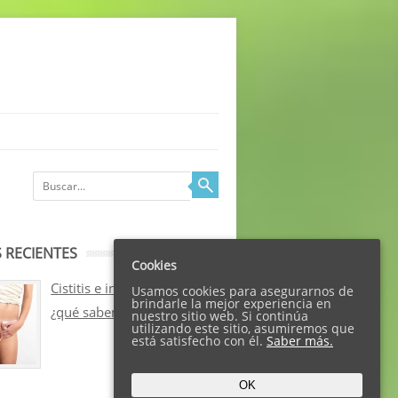
 RECIENTES
Cookies
Cistitis e incontinencia:
Usamos cookies para asegurarnos de
brindarle la mejor experiencia en
¿qué sabemos sobre ellos?
nuestro sitio web. Si continúa
utilizando este sitio, asumiremos que
está satisfecho con él.
Saber más.
OK