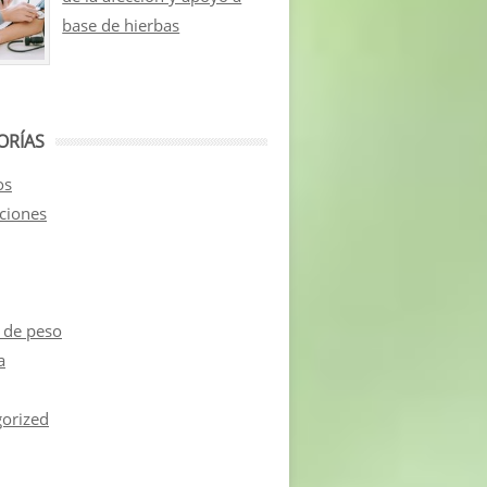
base de hierbas
ORÍAS
os
aciones
 de peso
a
orized