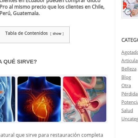
clientes en Ecuador pueden comprar Gluco
Pro al mismo precio que los clientes en Chile,
Perú, Guatemala.
Tabla de Contenidos
show
CATEG
Agotad
Articul
A QUÉ SIRVE?
Belleza
Blog
Otra
Pérdida
Potenci
Salud
Uncateg
tural que sirve para restauración completa