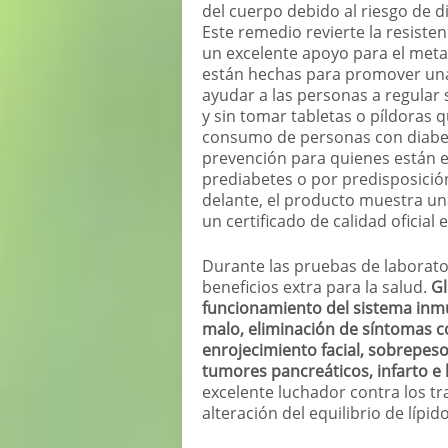
del cuerpo debido al riesgo de di
Este remedio revierte la resiste
un excelente apoyo para el metab
están hechas para promover una
ayudar a las personas a regular 
y sin tomar tabletas o píldoras 
consumo de personas con diabet
prevención para quienes están e
prediabetes o por predisposició
delante, el producto muestra una
un certificado de calidad oficia
Durante las pruebas de laborator
beneficios extra para la salud.
Gl
funcionamiento del sistema inmu
malo, eliminación de síntomas 
enrojecimiento facial, sobrepe
tumores pancreáticos, infarto e
excelente luchador contra los tra
alteración del equilibrio de lípido