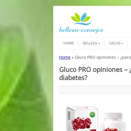
Saltar al contenido
Menú
HOME
BELLEZA
SALUD
Home
»
Gluco PRO opiniones – ¿para 
Gluco PRO opiniones – ¿p
diabetes?