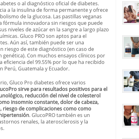
abetes o al diagnóstico oficial de diabetes.
ncia a la insulina de forma permanente y ofrece
olismo de la glucosa. Las pastillas veganas
 fórmula innovadora sin riesgos que puede
sus niveles de azúcar en la sangre a largo plazo
químicas. Gluco PRO son aptos para el
es. Aún así, también puede ser una
n riesgo de este diagnóstico (en caso de
n genética). Con muchos ensayos clínicos por
 eficiencia del 99.55% por lo que ha recibido
l en Perú, Guatemala y Ecuador.
io, Gluco Pro diabetes ofrece varios
ucoPro sirve para resultados positivos para el
nológico, reducción del nivel de colesterol
como insomnio constante, dolor de cabeza,
so, riesgo de complicaciones como como
 hipertensión
. GlucoPRO también es un
stornos renales, la aterosclerosis y la
s.