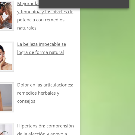
Mejorar la libido masculina
y femenina y los niveles de
potencia con remedios
naturales
La belleza impecable se
logra de forma natural
Dolor en las articulaciones:
remedios herbales y
consejos
Hipertensión: comprensión
de la afección y apoyo a