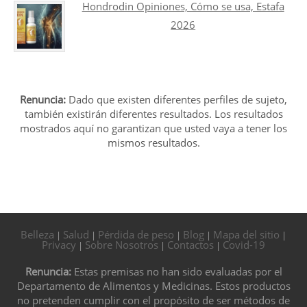
Hondrodin Opiniones, Cómo se usa, Estafa
2026
Renuncia:
Dado que existen diferentes perfiles de sujeto,
también existirán diferentes resultados. Los resultados
mostrados aquí no garantizan que usted vaya a tener los
mismos resultados.
Belleza
Salud
Pérdida de peso
Blog
Mapa del sitio
|
|
|
|
|
Privacy
Sobre Nosotros
Contactos
Covid-19
|
|
|
Renuncia:
Estas premisas no han sido evaluadas por el
Departamento de Alimentos y Medicinas. Estos productos
no pretenden cumplir con el propósito de ser métodos de