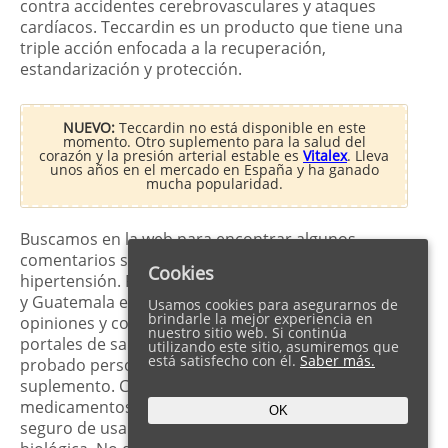
contra accidentes cerebrovasculares y ataques
cardíacos. Teccardin es un producto que tiene una
triple acción enfocada a la recuperación,
estandarización y protección.
NUEVO:
Teccardin no está disponible en este
momento. Otro suplemento para la salud del
corazón y la presión arterial estable es
Vitalex
. Lleva
unos años en el mercado en España y ha ganado
mucha popularidad.
Buscamos en la web para encontrar algunos
comentarios sobre las biocápsulas contra la
Cookies
hipertensión. Parece que los clientes de Colombia
y Guatemala están muy activos subiendo
Usamos cookies para asegurarnos de
brindarle la mejor experiencia en
opiniones y comentarios positivos en varios
nuestro sitio web. Si continúa
portales de salud. La mayoría de los clientes ya han
utilizando este sitio, asumiremos que
está satisfecho con él.
Saber más.
probado personalmente la efectividad del bio-
suplemento. Comparten que, a diferencia de los
medicamentos, Teccardin para la hipertensión es
OK
seguro de usar gracias a su composición 100%