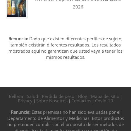
2026
Renuncia:
Dado que existen diferentes perfiles de sujeto,
también existirán diferentes resultados. Los resultados
mostrados aquí no garantizan que usted vaya a tener los
mismos resultados.
Belleza
Salud
Pérdida de peso
Blog
Mapa del sitio
|
|
|
|
|
Privacy
Sobre Nosotros
Contactos
Covid-19
|
|
|
Renuncia:
Estas premisas no han sido evaluadas por el
Departamento de Alimentos y Medicinas. Estos productos
no pretenden cumplir con el propósito de ser métodos de
diagnóstico, tratamiento, remedio o prevención de