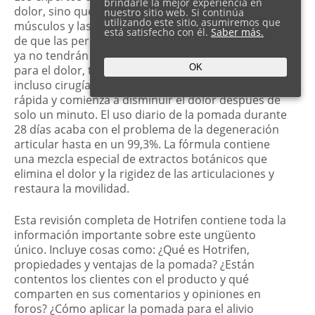
brindarle la mejor experiencia en
dolor, sino que también aumenta la fuerza en los
nuestro sitio web. Si continúa
utilizando este sitio, asumiremos que
músculos y las articulaciones. Están convencidos
está satisfecho con él.
Saber más.
de que las personas que usan la pomada Hotrifen
ya no tendrán que depender de medicamentos
OK
para el dolor, tratamientos y terapias costosos e
incluso cirugías. La solución tópica es de acción
rápida y comienza a disminuir el dolor después de
solo un minuto. El uso diario de la pomada durante
28 días acaba con el problema de la degeneración
articular hasta en un 99,3%. La fórmula contiene
una mezcla especial de extractos botánicos que
elimina el dolor y la rigidez de las articulaciones y
restaura la movilidad.
Esta revisión completa de Hotrifen contiene toda la
información importante sobre este ungüento
único. Incluye cosas como: ¿Qué es Hotrifen,
propiedades y ventajas de la pomada? ¿Están
contentos los clientes con el producto y qué
comparten en sus comentarios y opiniones en
foros? ¿Cómo aplicar la pomada para el alivio