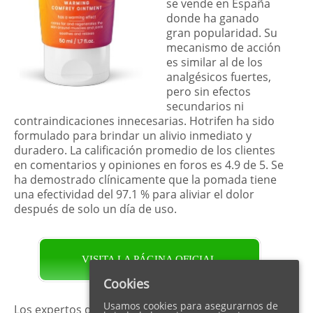
se vende en España
donde ha ganado
gran popularidad. Su
mecanismo de acción
es similar al de los
analgésicos fuertes,
pero sin efectos
secundarios ni
contraindicaciones innecesarias. Hotrifen ha sido
formulado para brindar un alivio inmediato y
duradero. La calificación promedio de los clientes
en comentarios y opiniones en foros es 4.9 de 5. Se
ha demostrado clínicamente que la pomada tiene
una efectividad del 97.1 % para aliviar el dolor
después de solo un día de uso.
VISITA LA PÁGINA OFICIAL
Cookies
Usamos cookies para asegurarnos de
Los expertos dicen que Hotrifen no solo elimina el