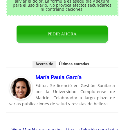
aliviar el dolor. La fórmula es asequible y segura
para el uso diario. No provoca efectos secundarios
ni contraindicaciones.
PEDIR AHORA
Acerca de
Últimas entradas
María Paula García
Editor. Se licenció en Gestión Sanitaria
por la Universidad Complutense de
Madrid. Colaborador a largo plazo de
varias publicaciones de salud y revistas de belleza.
Navegación de entradas
←
Vigor Max Nature: parche
Liba – ¿Solución para bajar