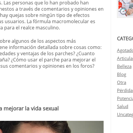
os. Las personas que lo han probado han
estos a través de comentarios y opiniones en
 hay quejas sobre ningún tipo de efectos
s usuarios. La fórmula macromolecular es
va para el realce masculino.
CATEG
z sobre algunos de los aspectos más
iene información detallada sobre cosas como:
Agotad
edades y ventajas de los parches? ¿Cuanto
Articul
aña? ¿Cómo usar el parche para mejorar el
 sus comentarios y opiniones en los foros?
Belleza
Blog
Otra
Pérdida
Potenci
Salud
 mejorar la vida sexual
Uncateg