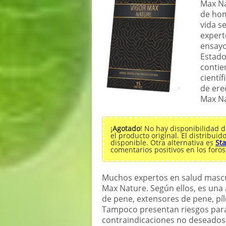
Max Na
de hom
vida s
expert
ensayo
Estado
contie
cientí
de ere
Max Na
¡
Agotado
! No hay disponibilidad 
el producto original. El distribu
disponible. Otra alternativa es
Sta
comentarios positivos en los foro
Muchos expertos en salud mascu
Max Nature. Según ellos, es una
de pene, extensores de pene, pí
Tampoco presentan riesgos para 
contraindicaciones no deseados.