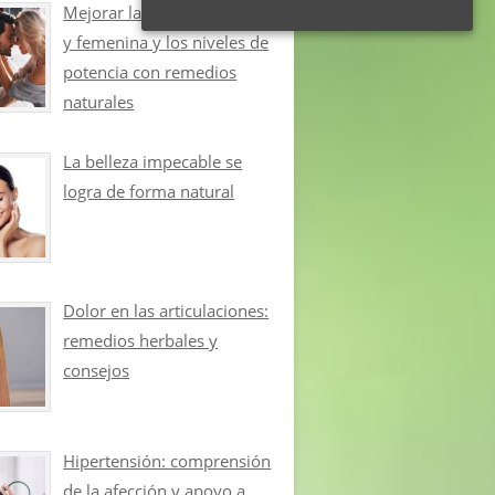
Mejorar la libido masculina
y femenina y los niveles de
potencia con remedios
naturales
La belleza impecable se
logra de forma natural
Dolor en las articulaciones:
remedios herbales y
consejos
Hipertensión: comprensión
de la afección y apoyo a