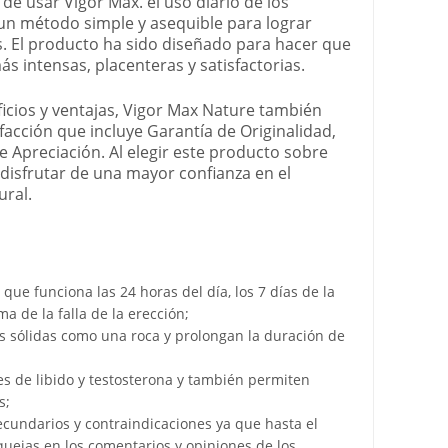
e usar Vigor Max. el uso diario de los
un método simple y asequible para lograr
. El producto ha sido diseñado para hacer que
s intensas, placenteras y satisfactorias.
cios y ventajas, Vigor Max Nature también
sfacción que incluye Garantía de Originalidad,
e Apreciación. Al elegir este producto sobre
isfrutar de una mayor confianza en el
ural.
ue funciona las 24 horas del día, los 7 días de la
 de la falla de la erección;
s sólidas como una roca y prolongan la duración de
s de libido y testosterona y también permiten
s;
ecundarios y contraindicaciones ya que hasta el
uejas en los comentarios y opiniones de los