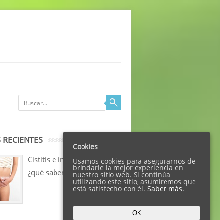
 RECIENTES
Cookies
Cistitis e incontinencia:
Usamos cookies para asegurarnos de
brindarle la mejor experiencia en
¿qué sabemos sobre ellos?
nuestro sitio web. Si continúa
utilizando este sitio, asumiremos que
está satisfecho con él.
Saber más.
OK