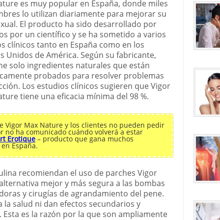
ture es muy popular en España, donde miles
bres lo utilizan diariamente para mejorar su
exual. El producto ha sido desarrollado por
os por un científico y se ha sometido a varios
s clínicos tanto en España como en los
s Unidos de América. Según su fabricante,
ne solo ingredientes naturales que están
ficamente probados para resolver problemas
cción. Los estudios clínicos sugieren que Vigor
ture tiene una eficacia mínima del 98 %.
de Vigor Max Nature y los clientes no pueden pedir
idor no ha comunicado cuándo volverá a estar
rt Erotique
– producto que gana muchos
s en España.
lina recomiendan el uso de parches Vigor
 alternativa mejor y más segura a las bombas
ldoras y cirugías de agrandamiento del pene.
la salud ni dan efectos secundarios y
 Esta es la razón por la que son ampliamente