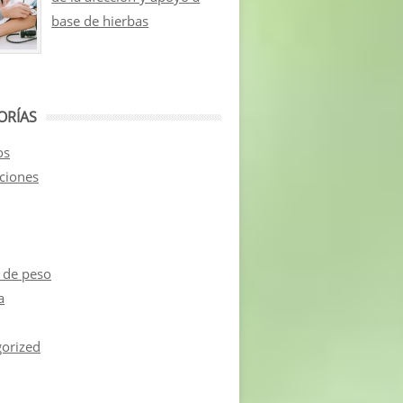
base de hierbas
ORÍAS
os
aciones
 de peso
a
orized