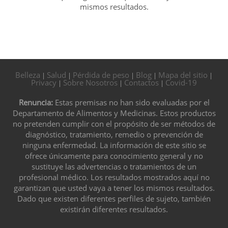
mismos resultados.
Belleza
Salud
Pérdida de peso
Blog
Mapa del sitio
|
|
|
|
|
Privacy
Sobre Nosotros
Contactos
Covid-19
|
|
|
Renuncia:
Estas premisas no han sido evaluadas por el
Departamento de Alimentos y Medicinas. Estos productos
no pretenden cumplir con el propósito de ser métodos de
diagnóstico, tratamiento, remedio o prevención de
ninguna enfermedad. La información de este sitio se
ofrece únicamente para conocimiento general y no
sustituye las advertencias o tratamientos de un
profesional médico. Los resultados mostrados aquí no
garantizan que usted vaya a tener los mismos resultados.
Dado que existen diferentes perfiles de sujeto, también
existirán diferentes resultados.