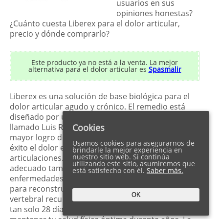
usuarios en sus
opiniones honestas?
¿Cuánto cuesta Liberex para el dolor articular,
precio y dónde comprarlo?
Este producto ya no está a la venta. La mejor
alternativa para el dolor articular es
Spasmalir
Liberex es una solución de base biológica para el
dolor articular agudo y crónico. El remedio está
diseñado por un especialista en biología molecular
llamado Luis Recio. Parece que el gel Liberex es el
Cookies
mayor logro de su vida. El método elimina con
Usamos cookies para asegurarnos de
éxito el dolor en la columna vertebral y las
brindarle la mejor experiencia en
nuestro sitio web. Si continúa
articulaciones. Como resultado, el remedio es
utilizando este sitio, asumiremos que
adecuado también en casos de artritis y otras
está satisfecho con él.
Saber más.
enfermedades crónicas relacionadas. Liberex sirve
para reconstruir articulaciones y columna
OK
vertebral recuperando el 100% de la movilidad en
tan solo 28 días. Además, el gel te ayudará a