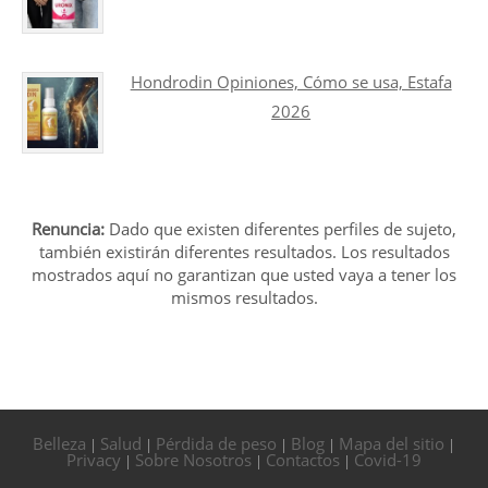
Hondrodin Opiniones, Cómo se usa, Estafa
2026
Renuncia:
Dado que existen diferentes perfiles de sujeto,
también existirán diferentes resultados. Los resultados
mostrados aquí no garantizan que usted vaya a tener los
mismos resultados.
Belleza
Salud
Pérdida de peso
Blog
Mapa del sitio
|
|
|
|
|
Privacy
Sobre Nosotros
Contactos
Covid-19
|
|
|