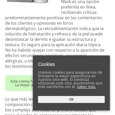
Mask es una opción
preferida en línea,
recibiendo críticas
predominantemente positivas en los comentarios
de los clientes y opiniones en foros
dermatológicos. La retroalimentación indica que la
solución de hidratación y refresco de la piel puede
desintoxicar la dermis e igualar su estructura y
textura. Es seguro para la aplicación diaria tópica.
No ha habido quejas con respecto a la aparición de
efectos secundarios negativos, reacciones
alérgicas, u otros tipos de contraindicaciones en
Cookies
los testimonios.
Usamos cookies para asegurarnos de
brindarle la mejor experiencia en
nuestro sitio web. Si continúa
Esta crema facial antiarrugas ya no está disponible.
utilizando este sitio, asumiremos que
La mejor alternativa es la crema
Beauty Derm
.
está satisfecho con él.
Saber más.
Lo que más les gusta a los usuarios es la
OK
composición orgánica. Pearl Mask cuenta con un
bio-complejo anti-edad de primera calidad que