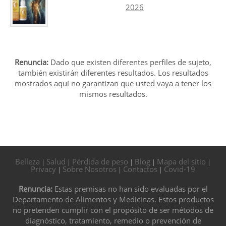
2026
Renuncia:
Dado que existen diferentes perfiles de sujeto,
también existirán diferentes resultados. Los resultados
mostrados aquí no garantizan que usted vaya a tener los
mismos resultados.
Belleza
Salud
Pérdida de peso
Blog
Mapa del sitio
|
|
|
|
|
Privacy
Sobre Nosotros
Contactos
Covid-19
|
|
|
Renuncia:
Estas premisas no han sido evaluadas por el
Departamento de Alimentos y Medicinas. Estos productos
no pretenden cumplir con el propósito de ser métodos de
diagnóstico, tratamiento, remedio o prevención de