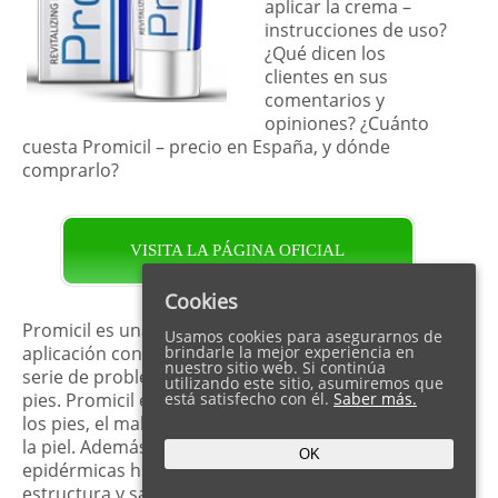
aplicar la crema –
instrucciones de uso?
¿Qué dicen los
clientes en sus
comentarios y
opiniones? ¿Cuánto
cuesta Promicil – precio en España, y dónde
comprarlo?
VISITA LA PÁGINA OFICIAL
Cookies
Promicil es una poderosa crema para la micosis. La
Usamos cookies para asegurarnos de
aplicación continua del remedio elimina toda una
brindarle la mejor experiencia en
nuestro sitio web. Si continúa
serie de problemas relacionados con la piel de los
utilizando este sitio, asumiremos que
pies. Promicil es capaz de neutralizar los hongos en
está satisfecho con él.
Saber más.
los pies, el mal olor, la sudoración y las grietas en
la piel. Además, la crema penetra en las capas
OK
epidérmicas hidratando y regenerando su
estructura y salud desde el interior. La