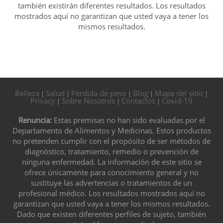
también existirán diferentes resultados. Los resultados
mostrados aquí no garantizan que usted vaya a tener los
mismos resultados.
Belleza
Salud
Pérdida de peso
Blog
Mapa del sitio
|
|
|
|
|
Privacy
Sobre Nosotros
Contactos
Covid-19
|
|
|
Renuncia:
Estas premisas no han sido evaluadas por el
Departamento de Alimentos y Medicinas. Estos productos
no pretenden cumplir con el propósito de ser métodos de
diagnóstico, tratamiento, remedio o prevención de
ninguna enfermedad. La información de este sitio se
ofrece únicamente para conocimiento general y no
sustituye las advertencias o tratamientos de un
profesional médico. Los resultados mostrados aquí no
garantizan que usted vaya a tener los mismos resultados.
Dado que existen diferentes perfiles de sujeto, también