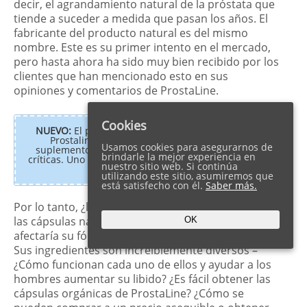
decir, el agrandamiento natural de la próstata que
tiende a suceder a medida que pasan los años. El
fabricante del producto natural es del mismo
nombre. Este es su primer intento en el mercado,
pero hasta ahora ha sido muy bien recibido por los
clientes que han mencionado esto en sus
opiniones y comentarios de ProstaLine.
Cookies
NUEVO:
El producto para la salud de la próstata,
Prostaline, ya no está a la venta. Hay otros
Usamos cookies para asegurarnos de
suplementos con efectos similares pero mejores
brindarle la mejor experiencia en
críticas. Uno de ellos es
Prosta Biotic
, está muy bien
nuestro sitio web. Si continúa
valorado por los clientes.
utilizando este sitio, asumiremos que
está satisfecho con él.
Saber más.
Por lo tanto, ¿le gustaría aprender más acerca de
las cápsulas naturales de ProstaLine? ¿Cómo
OK
afectaría su fórmula a los problemas de próstata?
Sus ingredientes son increíblemente diversos –
¿Cómo funcionan cada uno de ellos y ayudar a los
hombres aumentar su libido? ¿Es fácil obtener las
cápsulas orgánicas de ProstaLine? ¿Cómo se