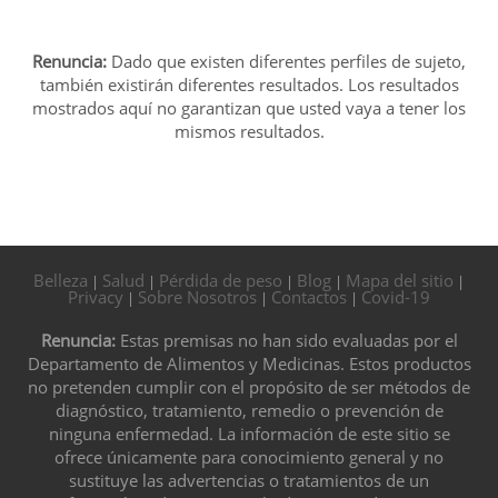
Renuncia:
Dado que existen diferentes perfiles de sujeto,
también existirán diferentes resultados. Los resultados
mostrados aquí no garantizan que usted vaya a tener los
mismos resultados.
Belleza
Salud
Pérdida de peso
Blog
Mapa del sitio
|
|
|
|
|
Privacy
Sobre Nosotros
Contactos
Covid-19
|
|
|
Renuncia:
Estas premisas no han sido evaluadas por el
Departamento de Alimentos y Medicinas. Estos productos
no pretenden cumplir con el propósito de ser métodos de
diagnóstico, tratamiento, remedio o prevención de
ninguna enfermedad. La información de este sitio se
ofrece únicamente para conocimiento general y no
sustituye las advertencias o tratamientos de un