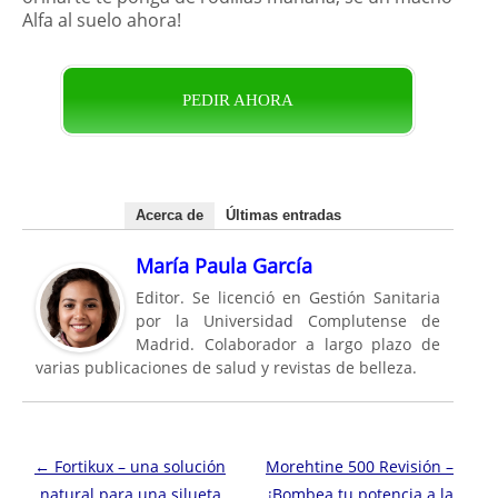
Alfa al suelo ahora!
PEDIR AHORA
Acerca de
Últimas entradas
María Paula García
Editor. Se licenció en Gestión Sanitaria
por la Universidad Complutense de
Madrid. Colaborador a largo plazo de
varias publicaciones de salud y revistas de belleza.
Navegación de entradas
←
Fortikux – una solución
Morehtine 500 Revisión –
natural para una silueta
¡Bombea tu potencia a la