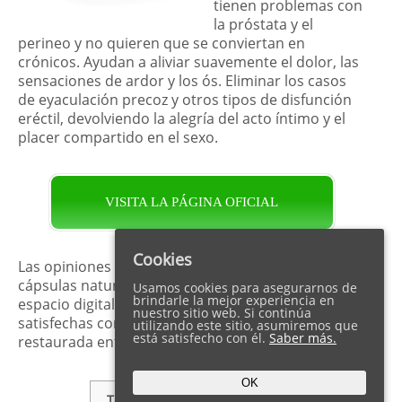
tienen problemas con
la próstata y el
perineo y no quieren que se conviertan en
crónicos. Ayudan a aliviar suavemente el dolor, las
sensaciones de ardor y los ós. Eliminar los casos
de eyaculación precoz y otros tipos de disfunción
eréctil, devolviendo la alegría del acto íntimo y el
placer compartido en el sexo.
VISITA LA PÁGINA OFICIAL
Cookies
Las opiniones y comentarios de los clientes sobre
cápsulas naturales Prostero en los foros en el
Usamos cookies para asegurarnos de
brindarle la mejor experiencia en
espacio digital son positivas. Miles de parejas
nuestro sitio web. Si continúa
satisfechas comparten sobre la armonía
utilizando este sitio, asumiremos que
está satisfecho con él.
Saber más.
restaurada entre ellas.
OK
Tabla de Contenidos
show