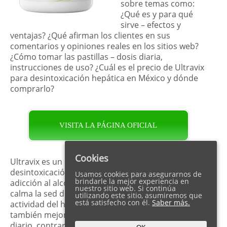
sobre temas como:
¿Qué es y para qué
sirve – efectos y
ventajas? ¿Qué afirman los clientes en sus
comentarios y opiniones reales en los sitios web?
¿Cómo tomar las pastillas – dosis diaria,
instrucciones de uso? ¿Cuál es el precio de Ultravix
para desintoxicación hepática en México y dónde
comprarlo?
VISITA LA PÁGINA OFICIAL
Cookies
Ultravix es un medicamento herbal para la
desintoxicación del hígado y el control de la
Usamos cookies para asegurarnos de
brindarle la mejor experiencia en
adicción al alcohol. La acción fiable de las pastillas
nuestro sitio web. Si continúa
calma la sed de bebidas fuertes y fortalece la
utilizando este sitio, asumiremos que
está satisfecho con él.
Saber más.
actividad del hígado y el páncreas. El suplemento
también mejora el estado de ánimo y el tono
diario, contrarrestando los síntomas de