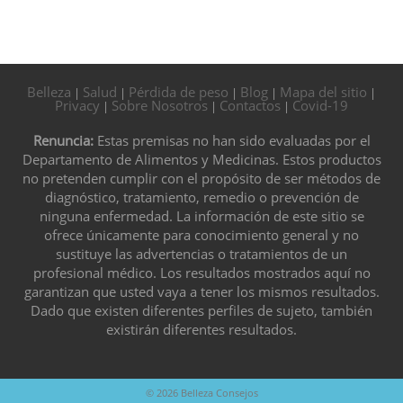
Belleza
Salud
Pérdida de peso
Blog
Mapa del sitio
|
|
|
|
|
Privacy
Sobre Nosotros
Contactos
Covid-19
|
|
|
Renuncia:
Estas premisas no han sido evaluadas por el
Departamento de Alimentos y Medicinas. Estos productos
no pretenden cumplir con el propósito de ser métodos de
diagnóstico, tratamiento, remedio o prevención de
ninguna enfermedad. La información de este sitio se
ofrece únicamente para conocimiento general y no
sustituye las advertencias o tratamientos de un
profesional médico. Los resultados mostrados aquí no
garantizan que usted vaya a tener los mismos resultados.
Dado que existen diferentes perfiles de sujeto, también
existirán diferentes resultados.
© 2026
Belleza Consejos