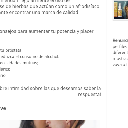
omiendan regularmente el uso de
se de hierbas que actúan como un afrodisíaco
ante encontrar una marca de calidad
onsejos para aumentar tu potencia y placer
Renunci
perfiles
tu próstata.
diferen
eduzca el consumo de alcohol;
mostrad
necesidades mutuas;
vaya a 
lares;
rio.
bre intimidad sobre las que deseamos saber la
respuesta!
rve