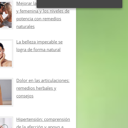
Mejorar la libido masculina
y femenina y los niveles de
potencia con remedios
naturales
La belleza impecable se
logra de forma natural
Dolor en las articulaciones:
remedios herbales y
consejos
Hipertensión: comprensión
de la afección y apoyo a