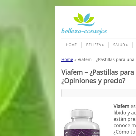
Saltar al contenido
Menú
HOME
BELLEZA
SALUD
Home
»
Viafem – ¿Pastillas para una
Viafem – ¿Pastillas par
¿Opiniones y precio?
Viafem
es
libido y 
están pre
conoce má
¿Cómo tom