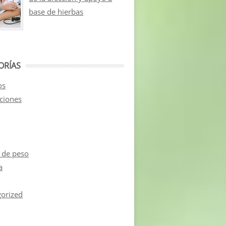
base de hierbas
ORÍAS
os
aciones
 de peso
a
orized