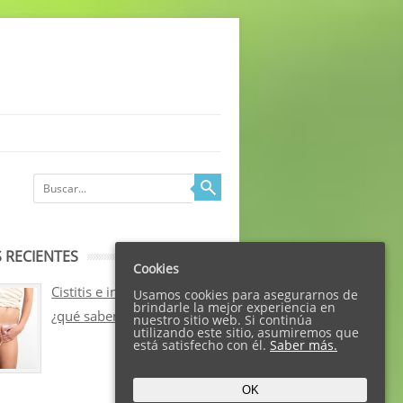
 RECIENTES
Cookies
Cistitis e incontinencia:
Usamos cookies para asegurarnos de
brindarle la mejor experiencia en
¿qué sabemos sobre ellos?
nuestro sitio web. Si continúa
utilizando este sitio, asumiremos que
está satisfecho con él.
Saber más.
OK