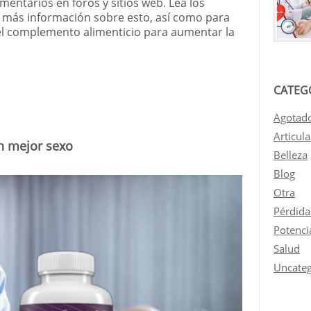
entarios en foros y sitios web. Lea los
 más información sobre esto, así como para
el complemento alimenticio para aumentar la
CATEG
Agotad
Articul
n mejor sexo
Belleza
Blog
Otra
Pérdida
Potenci
Salud
Uncateg